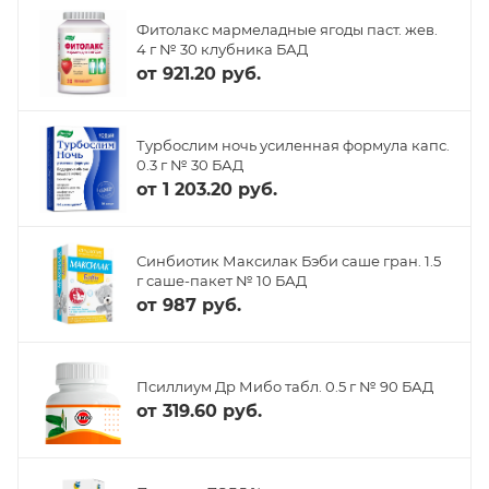
Фитолакс мармеладные ягоды паст. жев.
4 г № 30 клубника БАД
от
921.20 руб.
Турбослим ночь усиленная формула капс.
0.3 г № 30 БАД
от
1 203.20 руб.
Синбиотик Максилак Бэби саше гран. 1.5
г саше-пакет № 10 БАД
от
987 руб.
Псиллиум Др Мибо табл. 0.5 г № 90 БАД
от
319.60 руб.