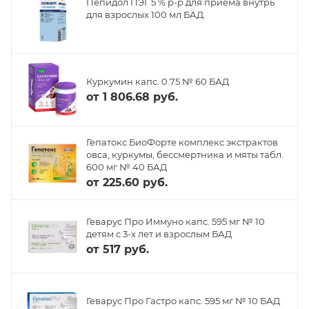
Пепидол ПЭГ 5 % р-р для приема внутрь
для взрослых 100 мл БАД
Куркумин капс. 0.75 № 60 БАД
от
1 806.68 руб.
Гепатокс БиоФорте комплекс экстрактов
овса, куркумы, бессмертника и мяты табл.
600 мг № 40 БАД
от
225.60 руб.
Геварус Про Иммуно капс. 595 мг № 10
детям с 3-х лет и взрослым БАД
от
517 руб.
Геварус Про Гастро капс. 595 мг № 10 БАД