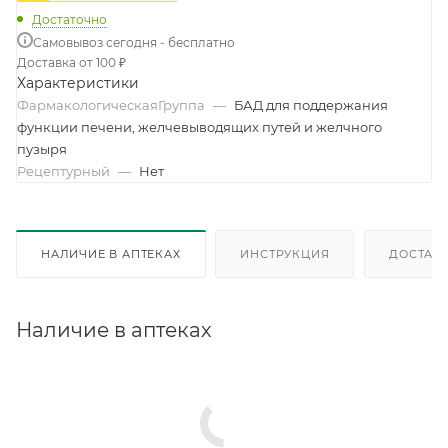
Достаточно
Самовывоз сегодня - бесплатно
Доставка от 100 ₽
Характеристики
ФармакологическаяГруппа
—
БАД для поддержания
функции печени, желчевыводящих путей и желчного
пузыря
Рецептурный
—
Нет
НАЛИЧИЕ В АПТЕКАХ
ИНСТРУКЦИЯ
ДОСТАВК
Наличие в аптеках