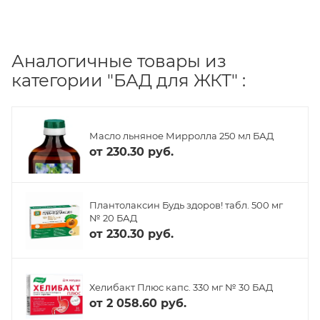
Аналогичные товары из
категории "БАД для ЖКТ" :
Масло льняное Мирролла 250 мл БАД
от
230.30 руб.
Плантолаксин Будь здоров! табл. 500 мг
№ 20 БАД
от
230.30 руб.
Хелибакт Плюс капс. 330 мг № 30 БАД
от
2 058.60 руб.