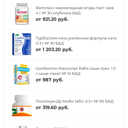
Фитолакс мармеладные ягоды паст. жев.
4 г № 30 клубника БАД
от
921.20 руб.
Турбослим ночь усиленная формула капс.
0.3 г № 30 БАД
от
1 203.20 руб.
Синбиотик Максилак Бэби саше гран. 1.5
г саше-пакет № 10 БАД
от
987 руб.
Псиллиум Др Мибо табл. 0.5 г № 90 БАД
от
319.60 руб.