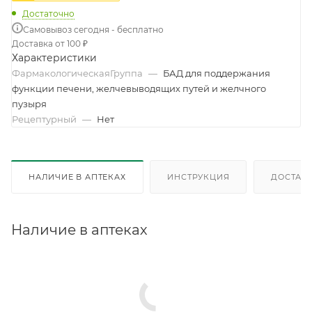
Достаточно
Самовывоз сегодня - бесплатно
Доставка от 100 ₽
Характеристики
ФармакологическаяГруппа
—
БАД для поддержания
функции печени, желчевыводящих путей и желчного
пузыря
Рецептурный
—
Нет
НАЛИЧИЕ В АПТЕКАХ
ИНСТРУКЦИЯ
ДОСТАВК
Наличие в аптеках