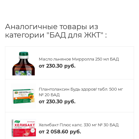
Аналогичные товары из
категории "БАД для ЖКТ" :
Масло льняное Мирролла 250 мл БАД
от
230.30 руб.
Плантолаксин Будь здоров! табл. 500 мг
№ 20 БАД
от
230.30 руб.
Хелибакт Плюс капс. 330 мг № 30 БАД
от
2 058.60 руб.