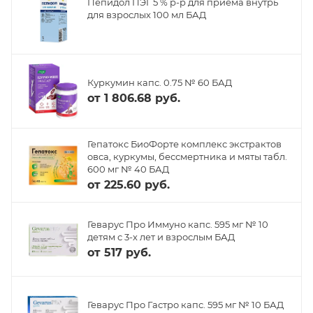
Пепидол ПЭГ 5 % р-р для приема внутрь
для взрослых 100 мл БАД
Куркумин капс. 0.75 № 60 БАД
от
1 806.68 руб.
Гепатокс БиоФорте комплекс экстрактов
овса, куркумы, бессмертника и мяты табл.
600 мг № 40 БАД
от
225.60 руб.
Геварус Про Иммуно капс. 595 мг № 10
детям с 3-х лет и взрослым БАД
от
517 руб.
Геварус Про Гастро капс. 595 мг № 10 БАД