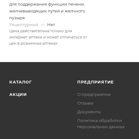
для поддержания функции печени,
желчевыводящих путей и желчного
пузыря
Рецептурный
—
Нет
Цена действительна только для
интернет-аптеки и может отличаться от
цен в розничных аптеках
КАТАЛОГ
ПРЕДПРИЯТИЕ
АКЦИИ
О предприятии
Отзывы
Документы
Политика обработки
персональных данных