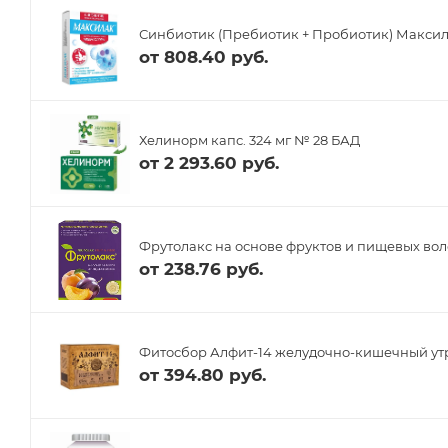
Синбиотик (Пребиотик + Пробиотик) Максил
от
808.40 руб.
Хелинорм капс. 324 мг № 28 БАД
от
2 293.60 руб.
Фрутолакс на основе фруктов и пищевых воло
от
238.76 руб.
Фитосбор Алфит-14 желудочно-кишечный ут
от
394.80 руб.