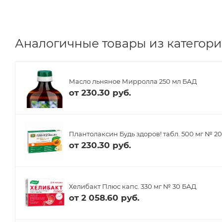
Аналогичные товары из категори
Масло льняное Мирролла 250 мл БАД
от
230.30 руб.
Плантолаксин Будь здоров! табл. 500 мг № 2
от
230.30 руб.
Хелибакт Плюс капс. 330 мг № 30 БАД
от
2 058.60 руб.