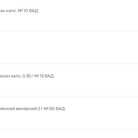
ак капс. № 10 БАД
кон капс. 0.35 г № 15 БАД
ренний вечерний 2 г № 60 БАД