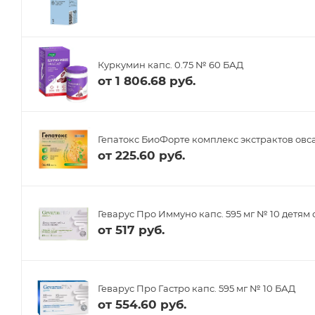
Куркумин капс. 0.75 № 60 БАД
от
1 806.68 руб.
Гепатокс БиоФорте комплекс экстрактов овса
от
225.60 руб.
Геварус Про Иммуно капс. 595 мг № 10 детям 
от
517 руб.
Геварус Про Гастро капс. 595 мг № 10 БАД
от
554.60 руб.