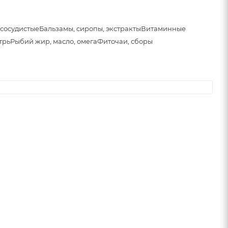
сосудистые
Бальзамы, сиропы, экстракты
Витаминные
трь
Рыбий жир, масло, омега
Фиточаи, сборы