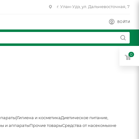
г. Улан-Удэ, ул. Дальневосточная, 7
ВОЙТИ
0
епараты)
Гигиена и косметика
Диетическое питание,
ы и аппараты
Прочие товары
Средства от насекомых
не