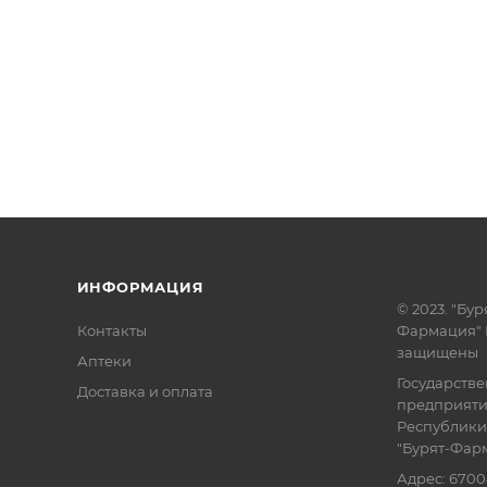
ИНФОРМАЦИЯ
© 2023. "Бур
Контакты
Фармация" 
защищены
Аптеки
Государств
Доставка и оплата
предприят
Республики
"Бурят-Фар
Адрес: 6700