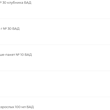
 № 30 клубника БАД
 г № 30 БАД
аше-пакет № 10 БАД
взрослых 100 мл БАД