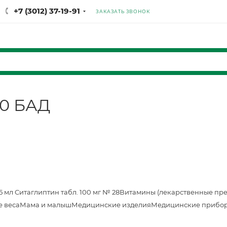
+7 (3012) 37-19-91
ЗАКАЗАТЬ ЗВОНОК
30 БАД
25 мл
Ситаглиптин табл. 100 мг № 28
Витамины (лекарственные пр
е веса
Мама и малыш
Медицинские изделия
Медицинские прибор