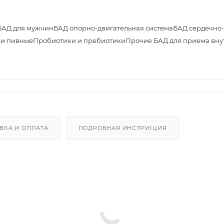
БАД для мужчин
БАД опорно-двигательная система
БАД сердечно-
и пивные
Пробиотики и пребиотики
Прочие БАД для приема вну
ВКА И ОПЛАТА
ПОДРОБНАЯ ИНСТРУКЦИЯ