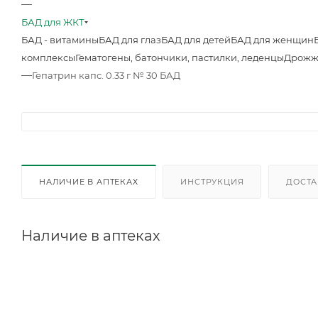
—
БАД для ЖКТ
БАД - витамины
БАД для глаз
БАД для детей
БАД для женщин
комплексы
Гематогены, батончики, пастилки, леденцы
Дрожж
—
Гепатрин капс. 0.33 г № 30 БАД
НАЛИЧИЕ В АПТЕКАХ
ИНСТРУКЦИЯ
ДОСТА
Наличие в аптеках