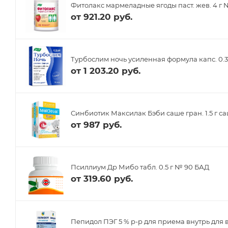
Фитолакс мармеладные ягоды паст. жев. 4 г
от
921.20 руб.
Турбослим ночь усиленная формула капс. 0.3
от
1 203.20 руб.
Синбиотик Максилак Бэби саше гран. 1.5 г с
от
987 руб.
Псиллиум Др Мибо табл. 0.5 г № 90 БАД
от
319.60 руб.
Пепидол ПЭГ 5 % р-р для приема внутрь для 