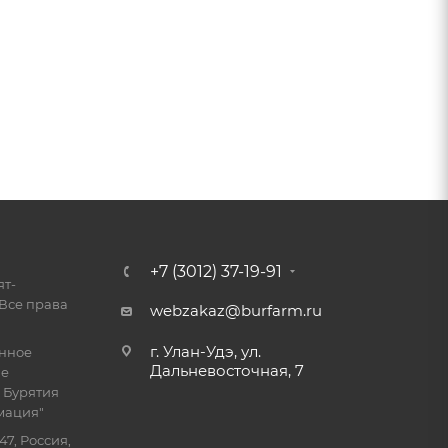
+7 (3012) 37-19-91
ят-
Все права
webzakaz@burfarm.ru
г. Улан-Удэ, ул.
енное
Дальневосточная, 7
ие
 Бурятия
мация"
47, Россия,