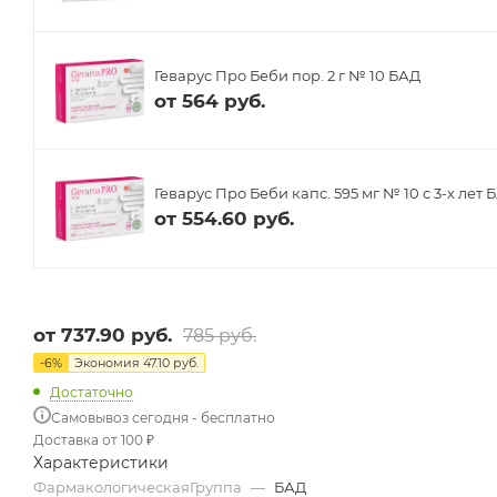
Геварус Про Беби пор. 2 г № 10 БАД
от
564 руб.
Геварус Про Беби капс. 595 мг № 10 с 3-х лет 
от
554.60 руб.
от
737.90 руб.
785 руб.
-
6
%
Экономия
47.10 руб.
Достаточно
Самовывоз сегодня - бесплатно
Доставка от 100 ₽
Характеристики
ФармакологическаяГруппа
—
БАД