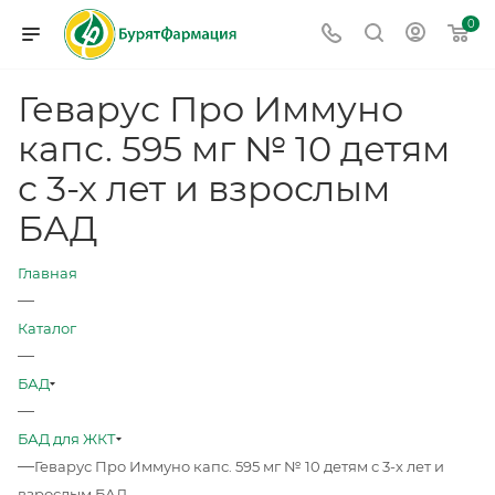
0
Геварус Про Иммуно
капс. 595 мг № 10 детям
с 3-х лет и взрослым
БАД
Главная
—
Каталог
—
БАД
—
БАД для ЖКТ
—
Геварус Про Иммуно капс. 595 мг № 10 детям с 3-х лет и
взрослым БАД