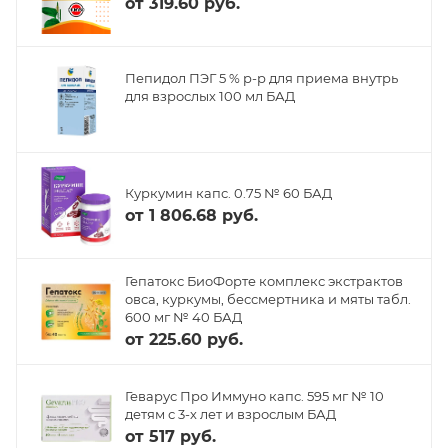
от
319.60 руб.
Пепидол ПЭГ 5 % р-р для приема внутрь
для взрослых 100 мл БАД
Куркумин капс. 0.75 № 60 БАД
от
1 806.68 руб.
Гепатокс БиоФорте комплекс экстрактов
овса, куркумы, бессмертника и мяты табл.
600 мг № 40 БАД
от
225.60 руб.
Геварус Про Иммуно капс. 595 мг № 10
детям с 3-х лет и взрослым БАД
от
517 руб.