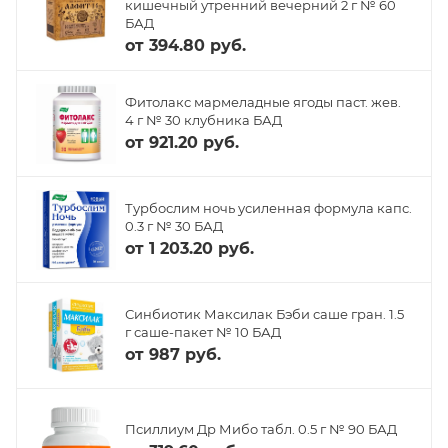
кишечный утренний вечерний 2 г № 60
БАД
от
394.80 руб.
Фитолакс мармеладные ягоды паст. жев.
4 г № 30 клубника БАД
от
921.20 руб.
Турбослим ночь усиленная формула капс.
0.3 г № 30 БАД
от
1 203.20 руб.
Синбиотик Максилак Бэби саше гран. 1.5
г саше-пакет № 10 БАД
от
987 руб.
Псиллиум Др Мибо табл. 0.5 г № 90 БАД