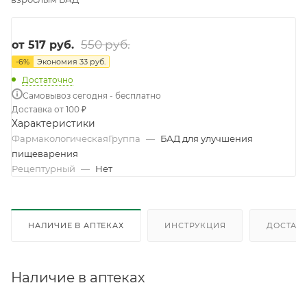
550 руб.
от
517 руб.
-
6
%
Экономия
33 руб.
Достаточно
Самовывоз сегодня - бесплатно
Доставка от 100 ₽
Характеристики
ФармакологическаяГруппа
—
БАД для улучшения
пищеварения
Рецептурный
—
Нет
НАЛИЧИЕ В АПТЕКАХ
ИНСТРУКЦИЯ
ДОСТАВК
Наличие в аптеках