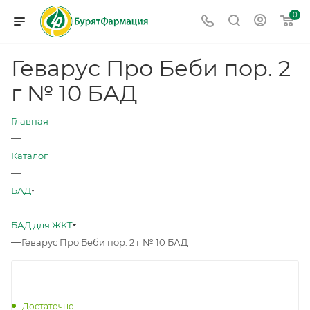
0
Геварус Про Беби пор. 2
г № 10 БАД
Главная
—
Каталог
—
БАД
—
БАД для ЖКТ
—
Геварус Про Беби пор. 2 г № 10 БАД
Достаточно