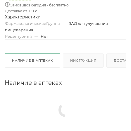
Самовывоз сегодня - бесплатно
Доставка от 100 ₽
Характеристики
ФармакологическаяГруппа
—
БАД для улучшения
пищеварения
Рецептурный
—
Нет
НАЛИЧИЕ В АПТЕКАХ
ИНСТРУКЦИЯ
ДОСТАВК
Наличие в аптеках