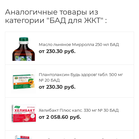
Аналогичные товары из
категории "БАД для ЖКТ" :
Масло льняное Мирролла 250 мл БАД
от
230.30 руб.
Плантолаксин Будь здоров! табл. 500 мг
№ 20 БАД
от
230.30 руб.
Хелибакт Плюс капс. 330 мг № 30 БАД
от
2 058.60 руб.