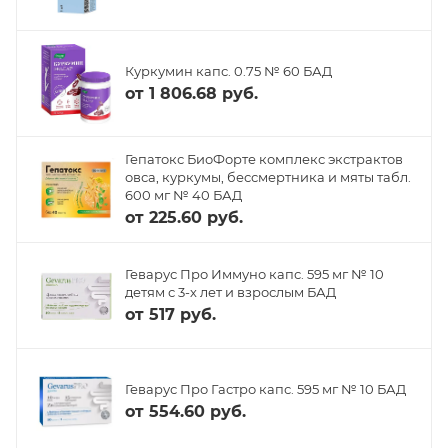
Куркумин капс. 0.75 № 60 БАД
от
1 806.68 руб.
Гепатокс БиоФорте комплекс экстрактов
овса, куркумы, бессмертника и мяты табл.
600 мг № 40 БАД
от
225.60 руб.
Геварус Про Иммуно капс. 595 мг № 10
детям с 3-х лет и взрослым БАД
от
517 руб.
Геварус Про Гастро капс. 595 мг № 10 БАД
от
554.60 руб.