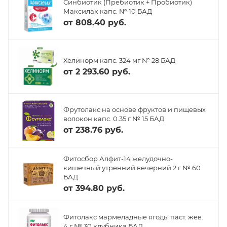
Синбиотик (Пребиотик + Пробиотик)
Максилак капс. № 10 БАД
от
808.40 руб.
Хелинорм капс. 324 мг № 28 БАД
от
2 293.60 руб.
Фрутолакс на основе фруктов и пищевых
волокон капс. 0.35 г № 15 БАД
от
238.76 руб.
Фитосбор Алфит-14 желудочно-
кишечный утренний вечерний 2 г № 60
БАД
от
394.80 руб.
Фитолакс мармеладные ягоды паст. жев.
4 г № 30 клубника БАД