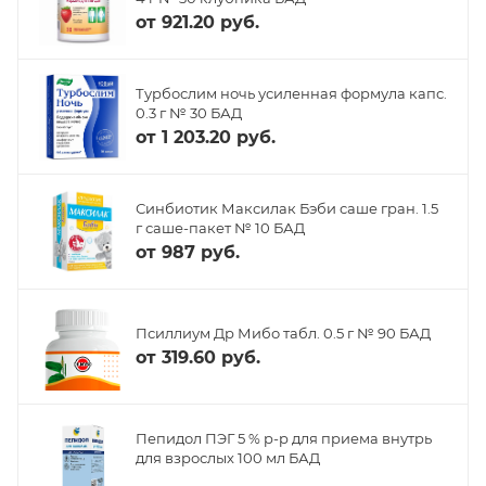
от
921.20 руб.
Турбослим ночь усиленная формула капс.
0.3 г № 30 БАД
от
1 203.20 руб.
Синбиотик Максилак Бэби саше гран. 1.5
г саше-пакет № 10 БАД
от
987 руб.
Псиллиум Др Мибо табл. 0.5 г № 90 БАД
от
319.60 руб.
Пепидол ПЭГ 5 % р-р для приема внутрь
для взрослых 100 мл БАД