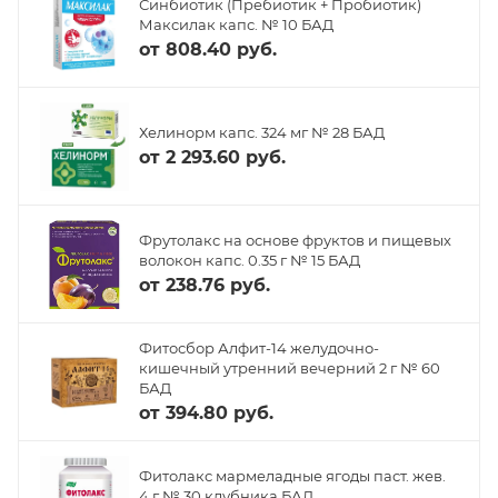
Синбиотик (Пребиотик + Пробиотик)
Максилак капс. № 10 БАД
от
808.40 руб.
Хелинорм капс. 324 мг № 28 БАД
от
2 293.60 руб.
Фрутолакс на основе фруктов и пищевых
волокон капс. 0.35 г № 15 БАД
от
238.76 руб.
Фитосбор Алфит-14 желудочно-
кишечный утренний вечерний 2 г № 60
БАД
от
394.80 руб.
Фитолакс мармеладные ягоды паст. жев.
4 г № 30 клубника БАД