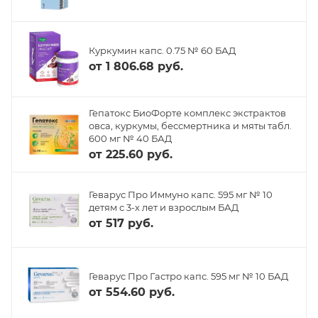
Куркумин капс. 0.75 № 60 БАД
от
1 806.68 руб.
Гепатокс БиоФорте комплекс экстрактов
овса, куркумы, бессмертника и мяты табл.
600 мг № 40 БАД
от
225.60 руб.
Геварус Про Иммуно капс. 595 мг № 10
детям с 3-х лет и взрослым БАД
от
517 руб.
Геварус Про Гастро капс. 595 мг № 10 БАД
от
554.60 руб.