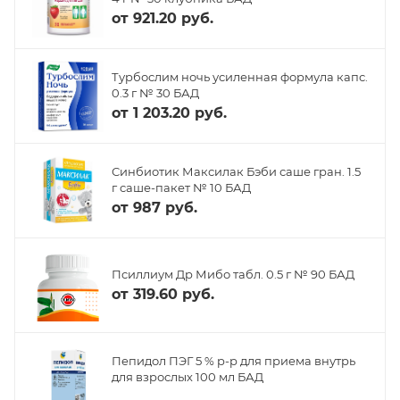
от
921.20 руб.
Турбослим ночь усиленная формула капс.
0.3 г № 30 БАД
от
1 203.20 руб.
Синбиотик Максилак Бэби саше гран. 1.5
г саше-пакет № 10 БАД
от
987 руб.
Псиллиум Др Мибо табл. 0.5 г № 90 БАД
от
319.60 руб.
Пепидол ПЭГ 5 % р-р для приема внутрь
для взрослых 100 мл БАД