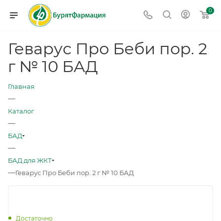
0
Геварус Про Беби пор. 2
г № 10 БАД
Главная
—
Каталог
—
БАД
—
БАД для ЖКТ
—
Геварус Про Беби пор. 2 г № 10 БАД
Достаточно