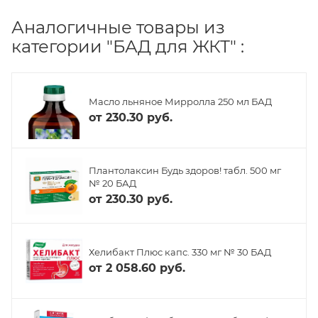
Аналогичные товары из
категории "БАД для ЖКТ" :
Масло льняное Мирролла 250 мл БАД
от
230.30 руб.
Плантолаксин Будь здоров! табл. 500 мг
№ 20 БАД
от
230.30 руб.
Хелибакт Плюс капс. 330 мг № 30 БАД
от
2 058.60 руб.