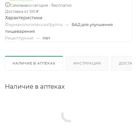
Самовывоз сегодня - бесплатно
Доставка от 100 ₽
Характеристики
ФармакологическаяГруппа
—
БАД для улучшения
пищеварения
Рецептурный
—
Нет
НАЛИЧИЕ В АПТЕКАХ
ИНСТРУКЦИЯ
ДОСТАВК
Наличие в аптеках