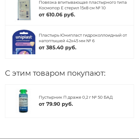
Повязка впитывающая пластырного типа
Космопор Е стерил 15х8 см № 10
от
610.06 руб.
Пластырь Юнипласт гидроколлоидный от
натоптышей 42х45 мм № 6
от
385.40 руб.
C этим товаром покупают:
Пустырник П драже 0,2 г № 50 БАД
от
79.90 руб.