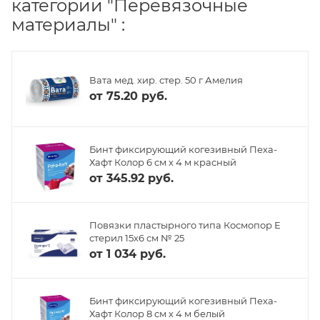
категории "Перевязочные
материалы" :
Вата мед. хир. стер. 50 г Амелия
от
75.20 руб.
Бинт фиксирующий когезивный Пеха-
Хафт Колор 6 см х 4 м красный
от
345.92 руб.
Повязки пластырного типа Космопор Е
стерил 15х6 см № 25
от
1 034 руб.
Бинт фиксирующий когезивный Пеха-
Хафт Колор 8 см х 4 м белый