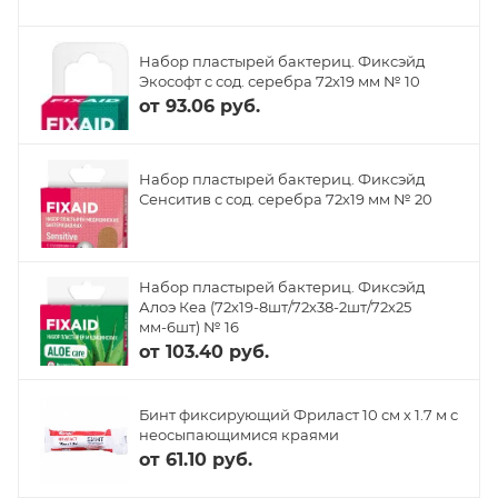
Набор пластырей бактериц. Фиксэйд
Экософт с сод. серебра 72х19 мм № 10
от
93.06 руб.
Набор пластырей бактериц. Фиксэйд
Сенситив с сод. серебра 72х19 мм № 20
Набор пластырей бактериц. Фиксэйд
Алоэ Кеа (72х19-8шт/72х38-2шт/72х25
мм-6шт) № 16
от
103.40 руб.
Бинт фиксирующий Фриласт 10 см х 1.7 м с
неосыпающимися краями
от
61.10 руб.