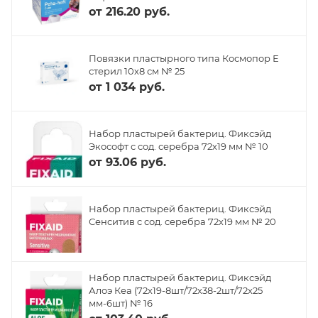
от
216.20 руб.
Повязки пластырного типа Космопор Е
стерил 10х8 см № 25
от
1 034 руб.
Набор пластырей бактериц. Фиксэйд
Экософт с сод. серебра 72х19 мм № 10
от
93.06 руб.
Набор пластырей бактериц. Фиксэйд
Сенситив с сод. серебра 72х19 мм № 20
Набор пластырей бактериц. Фиксэйд
Алоэ Кеа (72х19-8шт/72х38-2шт/72х25
мм-6шт) № 16