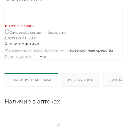
Нет в наличии
Самовывоз сегодня - бесплатно
Доставка от 100 ₽
Характеристики
ФармакологическаяГруппа
—
Перевязочные средства
Рецептурный
—
Нет
НАЛИЧИЕ В АПТЕКАХ
ИНСТРУКЦИЯ
ДОСТАВК
Наличие в аптеках