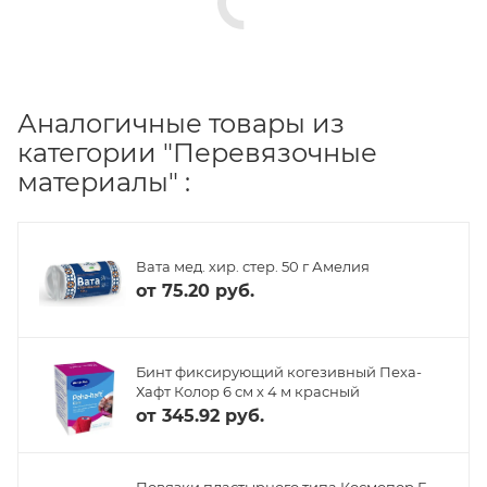
Аналогичные товары из
категории "Перевязочные
материалы" :
Вата мед. хир. стер. 50 г Амелия
от
75.20 руб.
Бинт фиксирующий когезивный Пеха-
Хафт Колор 6 см х 4 м красный
от
345.92 руб.
Повязки пластырного типа Космопор Е