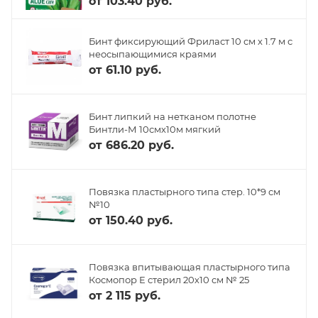
от
103.40 руб.
Бинт фиксирующий Фриласт 10 см х 1.7 м с
неосыпающимися краями
от
61.10 руб.
Бинт липкий на нетканом полотне
Бинтли-М 10смх10м мягкий
от
686.20 руб.
Повязка пластырного типа стер. 10*9 см
№10
от
150.40 руб.
Повязка впитывающая пластырного типа
Космопор Е стерил 20х10 см № 25
от
2 115 руб.