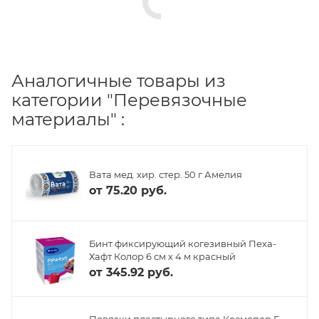
Аналогичные товары из
категории "Перевязочные
материалы" :
Вата мед. хир. стер. 50 г Амелия
от
75.20 руб.
Бинт фиксирующий когезивный Пеха-
Хафт Колор 6 см х 4 м красный
от
345.92 руб.
Повязки пластырного типа Космопор Е