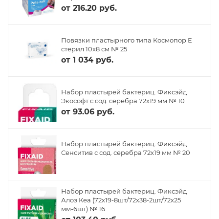
от
216.20 руб.
Повязки пластырного типа Космопор Е
стерил 10х8 см № 25
от
1 034 руб.
Набор пластырей бактериц. Фиксэйд
Экософт с сод. серебра 72х19 мм № 10
от
93.06 руб.
Набор пластырей бактериц. Фиксэйд
Сенситив с сод. серебра 72х19 мм № 20
Набор пластырей бактериц. Фиксэйд
Алоэ Кеа (72х19-8шт/72х38-2шт/72х25
мм-6шт) № 16