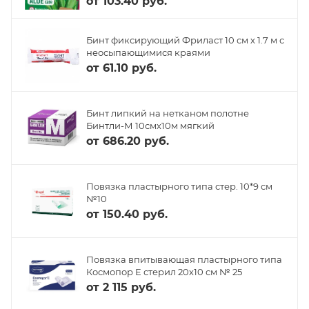
от
103.40 руб.
Бинт фиксирующий Фриласт 10 см х 1.7 м с
неосыпающимися краями
от
61.10 руб.
Бинт липкий на нетканом полотне
Бинтли-М 10смх10м мягкий
от
686.20 руб.
Повязка пластырного типа стер. 10*9 см
№10
от
150.40 руб.
Повязка впитывающая пластырного типа
Космопор Е стерил 20х10 см № 25
от
2 115 руб.