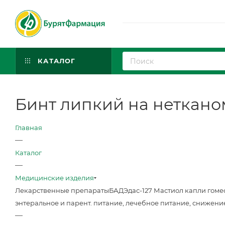
КАТАЛОГ
Бинт липкий на неткано
Главная
—
Каталог
—
Медицинские изделия
Лекарственные препараты
БАД
Эдас-127 Мастиол капли гоме
энтеральное и парент. питание, лечебное питание, снижени
—