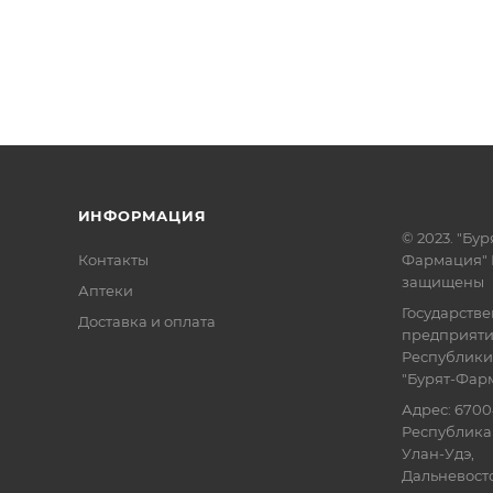
ИНФОРМАЦИЯ
© 2023. "Бур
Контакты
Фармация" 
защищены
Аптеки
Государств
Доставка и оплата
предприят
Республики
"Бурят-Фар
Адрес: 6700
Республика 
Улан-Удэ,
Дальневосточ