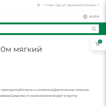
г. Улан-Удэ, ул. Дальневосточная, 7
ВОЙТИ
0
10м мягкий
 препараты)
Гигиена и косметика
Диетическое питание,
товары
Средства от насекомых
не входят в группу