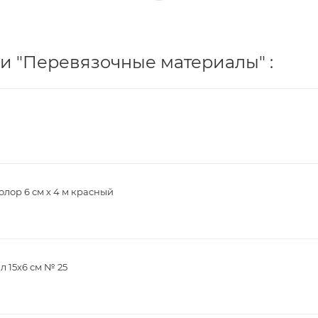
и "Перевязочные материалы" :
лор 6 см х 4 м красный
 15х6 см № 25