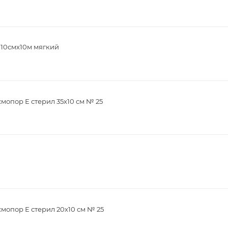
 10смх10м мягкий
опор Е стерил 35х10 см № 25
мопор Е стерил 20х10 см № 25