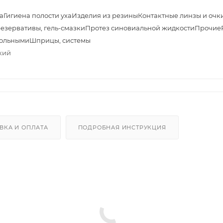
а
Гигиена полости уха
Изделия из резины
Контактные линзы и очк
езервативы, гель-смазки
Протез синовиальной жидкости
Прочие
больными
Шприцы, системы
кий
ВКА И ОПЛАТА
ПОДРОБНАЯ ИНСТРУКЦИЯ