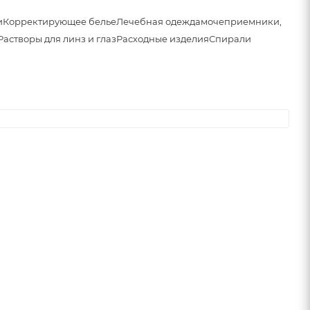
и
Корректирующее белье
Лечебная одежда
мочеприемники,
Растворы для линз и глаз
Расходные изделия
Спирали