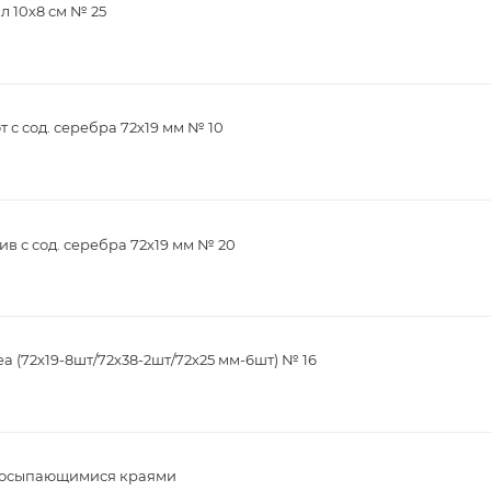
л 10х8 см № 25
с сод. серебра 72х19 мм № 10
в с сод. серебра 72х19 мм № 20
 (72х19-8шт/72х38-2шт/72х25 мм-6шт) № 16
 неосыпающимися краями