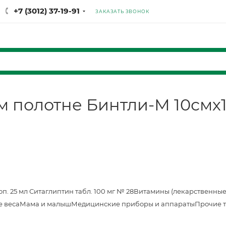
+7 (3012) 37-19-91
ЗАКАЗАТЬ ЗВОНОК
м полотне Бинтли-М 10смх
оп. 25 мл
Ситаглиптин табл. 100 мг № 28
Витамины (лекарственные
е веса
Мама и малыш
Медицинские приборы и аппараты
Прочие 