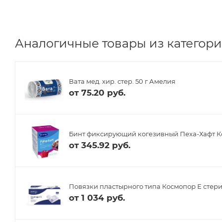
Аналогичные товары из категори
Вата мед. хир. стер. 50 г Амелия
от
75.20 руб.
Бинт фиксирующий когезивный Пеха-Хафт Ко
от
345.92 руб.
Повязки пластырного типа Космопор Е стерил
от
1 034 руб.