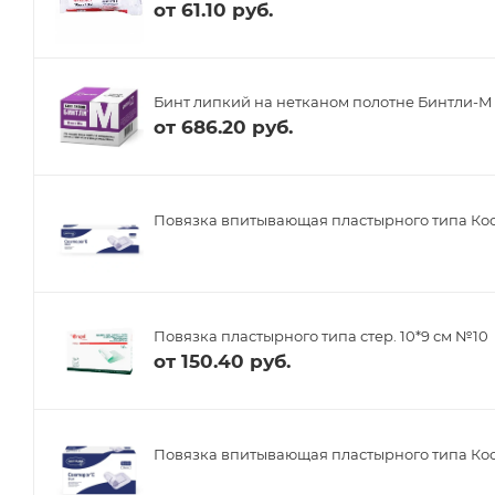
от
61.10 руб.
Бинт липкий на нетканом полотне Бинтли-М
от
686.20 руб.
Повязка впитывающая пластырного типа Косм
Повязка пластырного типа стер. 10*9 см №10
от
150.40 руб.
Повязка впитывающая пластырного типа Кос