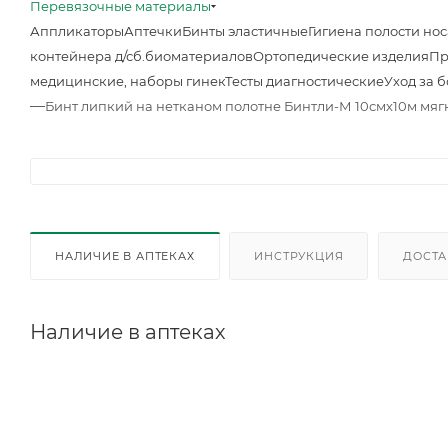
Перевязочные материалы
Аппликаторы
Аптечки
Бинты эластичные
Гигиена полости нос
контейнера д/сб.биоматериалов
Ортопедические изделия
Пр
медицинские, наборы гинек
Тесты диагностические
Уход за 
—
Бинт липкий на нетканом полотне Бинтли-М 10смх10м мяг
НАЛИЧИЕ В АПТЕКАХ
ИНСТРУКЦИЯ
ДОСТА
Наличие в аптеках