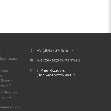
+7 (3012) 37-19-91
ят-
Все права
webzakaz@burfarm.ru
г. Улан-Удэ, ул.
енное
Дальневосточная, 7
ие
 Бурятия
мация"
47, Россия,
Бурятия, г.
ная ул, д. 7