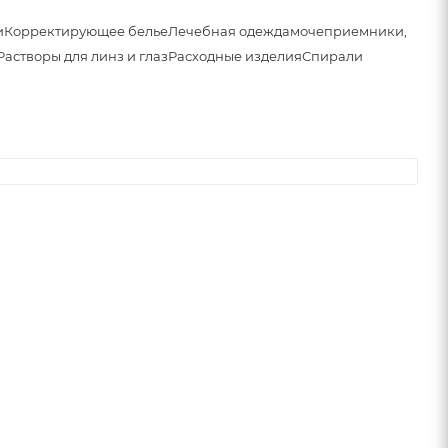
и
Корректирующее белье
Лечебная одежда
мочеприемники,
Растворы для линз и глаз
Расходные изделия
Спирали