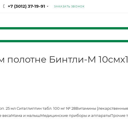
+7 (3012) 37-19-91
ЗАКАЗАТЬ ЗВОНОК
м полотне Бинтли-М 10смх
оп. 25 мл
Ситаглиптин табл. 100 мг № 28
Витамины (лекарственные
е веса
Мама и малыш
Медицинские приборы и аппараты
Прочие 