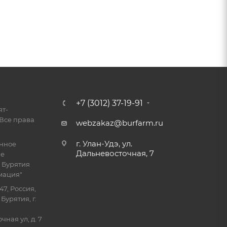
+7 (3012) 37-19-91
ят-
Все права
webzakaz@burfarm.ru
г. Улан-Удэ, ул.
енное
Дальневосточная, 7
ие
 Бурятия
мация"
47, Россия,
Бурятия, г.
ная ул, д. 7