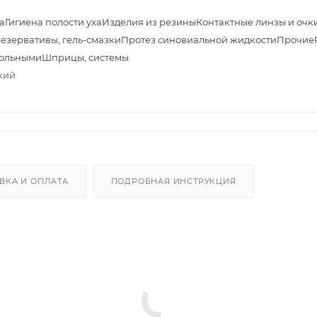
а
Гигиена полости уха
Изделия из резины
Контактные линзы и очк
езервативы, гель-смазки
Протез синовиальной жидкости
Прочие
больными
Шприцы, системы
кий
ВКА И ОПЛАТА
ПОДРОБНАЯ ИНСТРУКЦИЯ