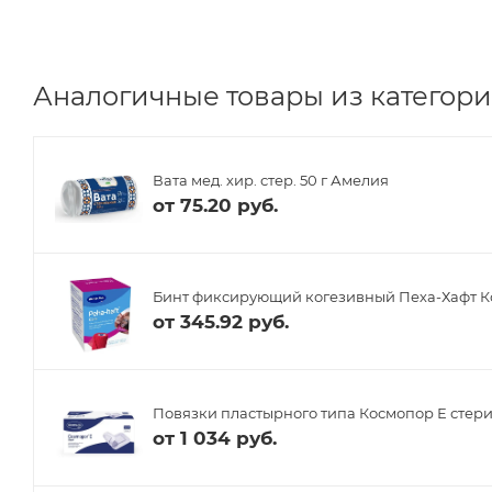
Аналогичные товары из категори
Вата мед. хир. стер. 50 г Амелия
от
75.20 руб.
Бинт фиксирующий когезивный Пеха-Хафт Ко
от
345.92 руб.
Повязки пластырного типа Космопор Е стерил
от
1 034 руб.