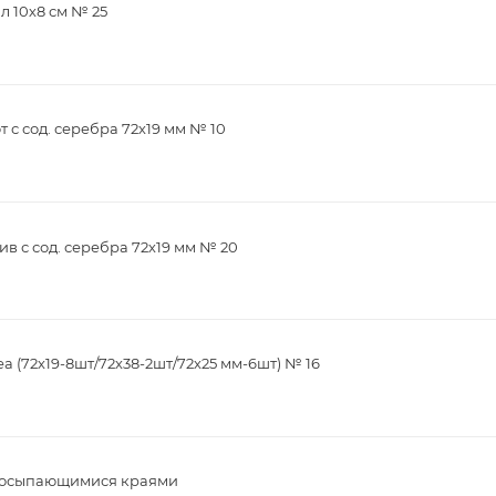
л 10х8 см № 25
с сод. серебра 72х19 мм № 10
в с сод. серебра 72х19 мм № 20
 (72х19-8шт/72х38-2шт/72х25 мм-6шт) № 16
 неосыпающимися краями