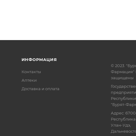
ИНФОРМАЦИЯ
© 2023. "Бур
Контакты
Фармация" 
защищены
Аптеки
Государств
Доставка и оплата
предприят
Республики
"Бурят-Фар
Адрес: 6700
Республика 
Улан-Удэ,
Дальневосточ