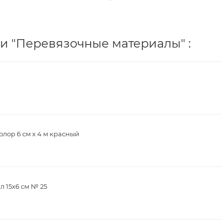
и "Перевязочные материалы" :
лор 6 см х 4 м красный
 15х6 см № 25