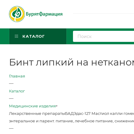
КАТАЛОГ
Бинт липкий на неткано
Главная
—
Каталог
—
Медицинские изделия
Лекарственные препараты
БАД
Эдас-127 Мастиол капли гоме
энтеральное и парент. питание, лечебное питание, снижени
—