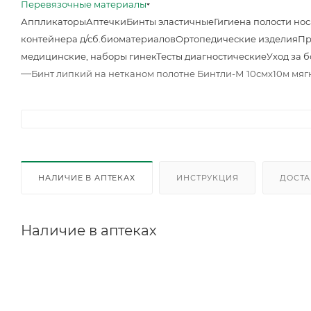
Перевязочные материалы
Аппликаторы
Аптечки
Бинты эластичные
Гигиена полости нос
контейнера д/сб.биоматериалов
Ортопедические изделия
Пр
медицинские, наборы гинек
Тесты диагностические
Уход за 
—
Бинт липкий на нетканом полотне Бинтли-М 10смх10м мяг
НАЛИЧИЕ В АПТЕКАХ
ИНСТРУКЦИЯ
ДОСТА
Наличие в аптеках