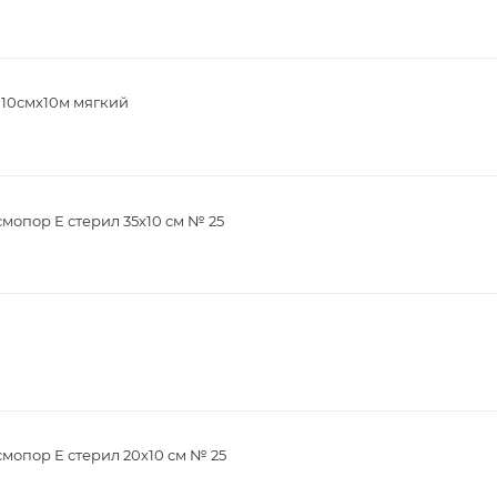
 10смх10м мягкий
опор Е стерил 35х10 см № 25
мопор Е стерил 20х10 см № 25