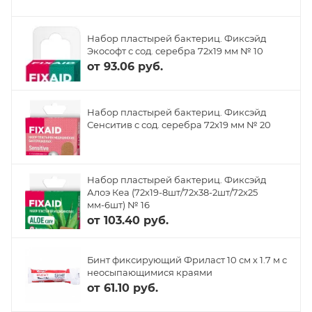
Набор пластырей бактериц. Фиксэйд
Экософт с сод. серебра 72х19 мм № 10
от
93.06 руб.
Набор пластырей бактериц. Фиксэйд
Сенситив с сод. серебра 72х19 мм № 20
Набор пластырей бактериц. Фиксэйд
Алоэ Кеа (72х19-8шт/72х38-2шт/72х25
мм-6шт) № 16
от
103.40 руб.
Бинт фиксирующий Фриласт 10 см х 1.7 м с
неосыпающимися краями
от
61.10 руб.