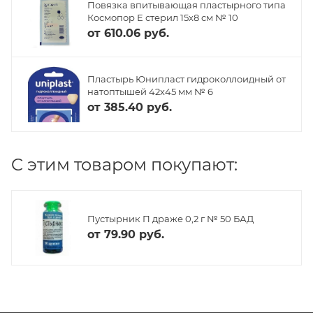
Повязка впитывающая пластырного типа
Космопор Е стерил 15х8 см № 10
от
610.06 руб.
Пластырь Юнипласт гидроколлоидный от
натоптышей 42х45 мм № 6
от
385.40 руб.
C этим товаром покупают:
Пустырник П драже 0,2 г № 50 БАД
от
79.90 руб.