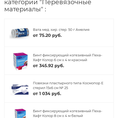
категории "Перевязочные
материалы" :
Вата мед. хир. стер. 50 г Амелия
от
75.20 руб.
Бинт фиксирующий когезивный Пеха-
Хафт Колор 6 см х 4 м красный
от
345.92 руб.
Повязки пластырного типа Космопор Е
стерил 15х6 см № 25
от
1 034 руб.
Бинт фиксирующий когезивный Пеха-
Хафт Колор 8 см х 4 м белый