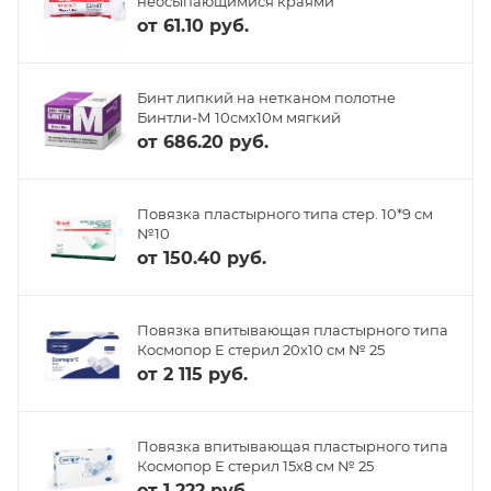
неосыпающимися краями
от
61.10 руб.
Бинт липкий на нетканом полотне
Бинтли-М 10смх10м мягкий
от
686.20 руб.
Повязка пластырного типа стер. 10*9 см
№10
от
150.40 руб.
Повязка впитывающая пластырного типа
Космопор Е стерил 20х10 см № 25
от
2 115 руб.
Повязка впитывающая пластырного типа
Космопор Е стерил 15х8 см № 25
от
1 222 руб.