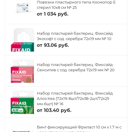
Повязки пластырного типа Космопор Е
стерил 10х8 см № 25
от
1 034 руб.
Набор пластырей бактериц. Фиксэйд
Экософт с сод. серебра 72х19 мм № 10
от
93.06 руб.
Набор пластырей бактериц. Фиксэйд
Сенситив с сод. серебра 72х19 мм № 20
Набор пластырей бактериц. Фиксэйд
Алоэ Кеа (72х19-8шт/72х38-2шт/72х25
мм-6шт) № 16
от
103.40 руб.
Бинт фиксирующий Фриласт 10 см х 1.7 м с