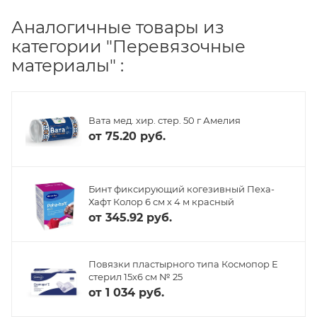
Аналогичные товары из
категории "Перевязочные
материалы" :
Вата мед. хир. стер. 50 г Амелия
от
75.20 руб.
Бинт фиксирующий когезивный Пеха-
Хафт Колор 6 см х 4 м красный
от
345.92 руб.
Повязки пластырного типа Космопор Е
стерил 15х6 см № 25
от
1 034 руб.