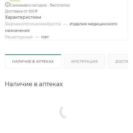
Самовывоз сегодня - бесплатно
Доставка от 100 ₽
Характеристики
ФармакологическаяГруппа
—
Изделия медицинского
назначения
Рецептурный
—
Нет
НАЛИЧИЕ В АПТЕКАХ
ИНСТРУКЦИЯ
ДОСТАВК
Наличие в аптеках