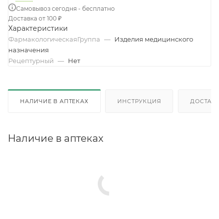
Самовывоз сегодня - бесплатно
Доставка от 100 ₽
Характеристики
ФармакологическаяГруппа
—
Изделия медицинского
назначения
Рецептурный
—
Нет
НАЛИЧИЕ В АПТЕКАХ
ИНСТРУКЦИЯ
ДОСТАВК
Наличие в аптеках