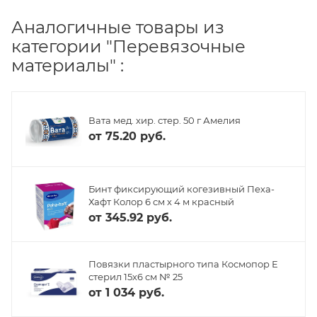
Аналогичные товары из
категории "Перевязочные
материалы" :
Вата мед. хир. стер. 50 г Амелия
от
75.20 руб.
Бинт фиксирующий когезивный Пеха-
Хафт Колор 6 см х 4 м красный
от
345.92 руб.
Повязки пластырного типа Космопор Е
стерил 15х6 см № 25
от
1 034 руб.