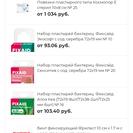
Повязки пластырного типа Космопор Е
стерил 10х8 см № 25
от
1 034 руб.
Набор пластырей бактериц. Фиксэйд
Экософт с сод. серебра 72х19 мм № 10
от
93.06 руб.
Набор пластырей бактериц. Фиксэйд
Сенситив с сод. серебра 72х19 мм № 20
Набор пластырей бактериц. Фиксэйд
Алоэ Кеа (72х19-8шт/72х38-2шт/72х25
мм-6шт) № 16
от
103.40 руб.
Бинт фиксирующий Фриласт 10 см х 1.7 м с