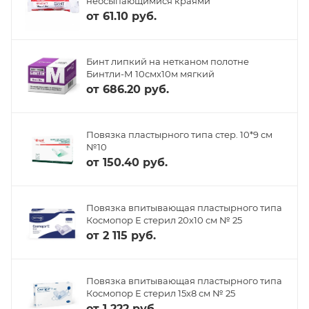
неосыпающимися краями
от
61.10 руб.
Бинт липкий на нетканом полотне
Бинтли-М 10смх10м мягкий
от
686.20 руб.
Повязка пластырного типа стер. 10*9 см
№10
от
150.40 руб.
Повязка впитывающая пластырного типа
Космопор Е стерил 20х10 см № 25
от
2 115 руб.
Повязка впитывающая пластырного типа
Космопор Е стерил 15х8 см № 25
от
1 222 руб.