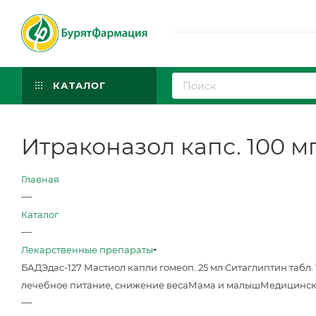
КАТАЛОГ
Итраконазол капс. 100 м
Главная
—
Каталог
—
Лекарственные препараты
БАД
Эдас-127 Мастиол капли гомеоп. 25 мл
Ситаглиптин табл. 
лечебное питание, снижение веса
Мама и малыш
Медицинск
—