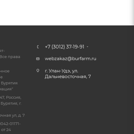
+7 (3012) 37-19-91
ят-
Все права
webzakaz@burfarm.ru
г. Улан-Удэ, ул.
енное
Дальневосточная, 7
ие
 Бурятия
мация"
47, Россия,
Бурятия, г.
ная ул, д. 7
042-01171-
 от 24