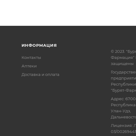
ИНФОРМАЦИЯ
© 2023. "Бур
Контакты
Фармация" 
защищены
Аптеки
Государств
Доставка и оплата
предприят
Республики
"Бурят-Фар
Адрес: 6700
Республика 
Улан-Удэ,
Дальневосточ
Лицензия: Л
03/00269441