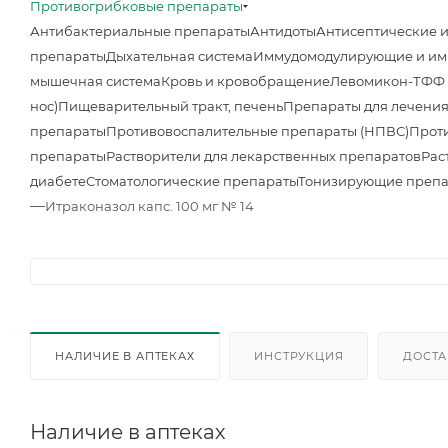
Противогрибковые препараты
Антибактериальные препараты
Антидоты
Антисептические 
препараты
Дыхательная система
Иммудомодулирующие и им
мышечная система
Кровь и кровобращение
Левомикон-ТФФ м
нос)
Пищеварительный тракт, печень
Препараты для лечения
препараты
Противовоспалительные препараты (НПВС)
Прот
препараты
Растворители для лекарственных препаратов
Рас
диабете
Стоматологические препараты
Тонизирующие преп
—
Итраконазол капс. 100 мг № 14
НАЛИЧИЕ В АПТЕКАХ
ИНСТРУКЦИЯ
ДОСТА
Наличие в аптеках