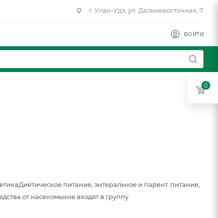
г. Улан-Удэ, ул. Дальневосточная, 7
ВОЙТИ
0
метика
Диетическое питание, энтеральное и парент. питание,
едства от насекомых
не входят в группу