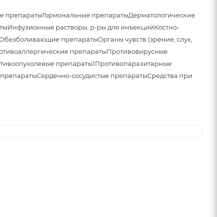
е препараты
Гормональные препараты
Дерматологические
ты
Инфузионные растворы, р-ры для инъекций
Костно-
Обезболивающие препараты
Органы чувств (зрение, слух,
отивоаллергические препараты
Противовирусные
тивоопухолевые препараты1
Противопаразитарные
 препараты
Сердечно-сосудистые препараты
Средства при