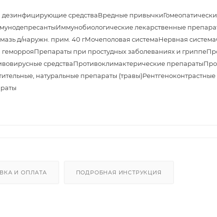
и дезинфицирующие средства
Вредные привычки
Гомеопатически
мунодепресанты
Иммунобиологические лекарственные препара
азь д/наружн. прим. 40 г
Мочеполовая система
Нервная система
 геморроя
Препараты при простудных заболеваниях и гриппе
Пр
ивовирусные средства
Противоклимактерические препараты
Про
тительные, натуральные препараты (травы)
Рентгеноконтрастные
араты
ВКА И ОПЛАТА
ПОДРОБНАЯ ИНСТРУКЦИЯ