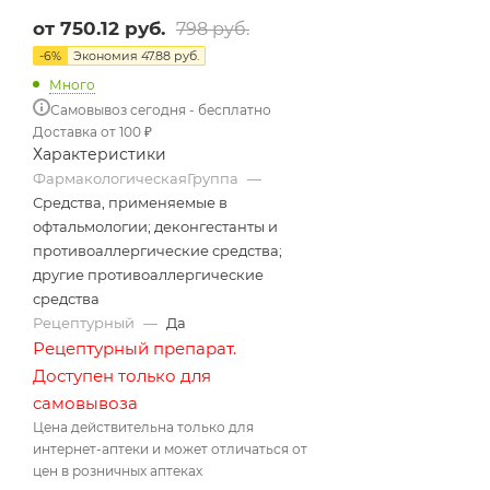
от
750.12 руб.
798 руб.
-
6
%
Экономия
47.88 руб.
Много
Самовывоз сегодня - бесплатно
Доставка от 100 ₽
Характеристики
ФармакологическаяГруппа
—
Средства, применяемые в
офтальмологии; деконгестанты и
противоаллергические средства;
другие противоаллергические
средства
Рецептурный
—
Да
Рецептурный препарат.
Доступен только для
самовывоза
Цена действительна только для
интернет-аптеки и может отличаться от
цен в розничных аптеках