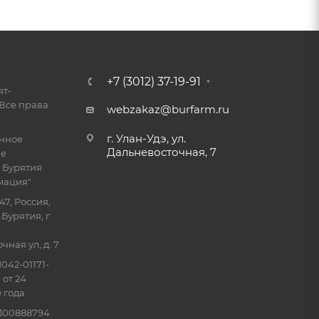
+7 (3012) 37-19-91
ят-
Все права
webzakaz@burfarm.ru
г. Улан-Удэ, ул.
енное
Дальневосточная, 7
ие
 Бурятия
мация"
47, Россия,
Бурятия, г.
ная ул, д. 7
042-01171-
 от 24
 года
0300888794