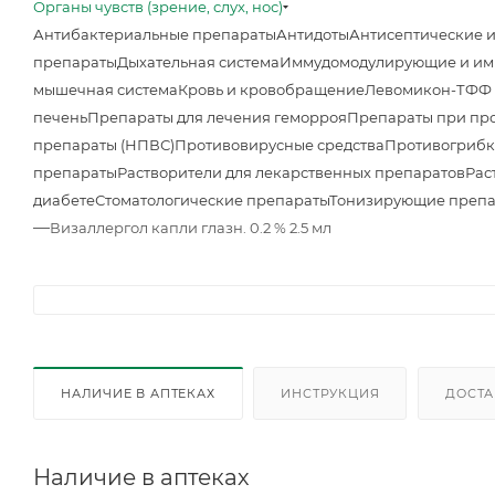
Органы чувств (зрение, слух, нос)
Антибактериальные препараты
Антидоты
Антисептические 
препараты
Дыхательная система
Иммудомодулирующие и им
мышечная система
Кровь и кровобращение
Левомикон-ТФФ м
печень
Препараты для лечения геморроя
Препараты при про
препараты (НПВС)
Противовирусные средства
Противогрибк
препараты
Растворители для лекарственных препаратов
Рас
диабете
Стоматологические препараты
Тонизирующие преп
—
Визаллергол капли глазн. 0.2 % 2.5 мл
НАЛИЧИЕ В АПТЕКАХ
ИНСТРУКЦИЯ
ДОСТА
Наличие в аптеках