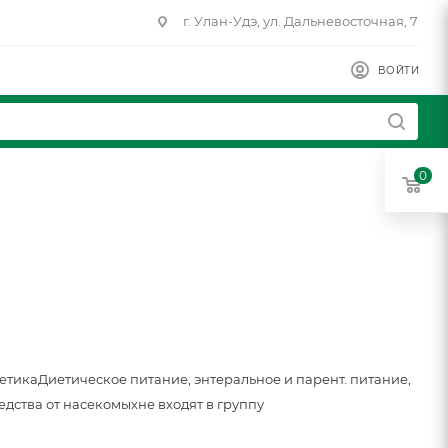
г. Улан-Удэ, ул. Дальневосточная, 7
ВОЙТИ
0
метика
Диетическое питание, энтеральное и парент. питание,
едства от насекомых
не входят в группу