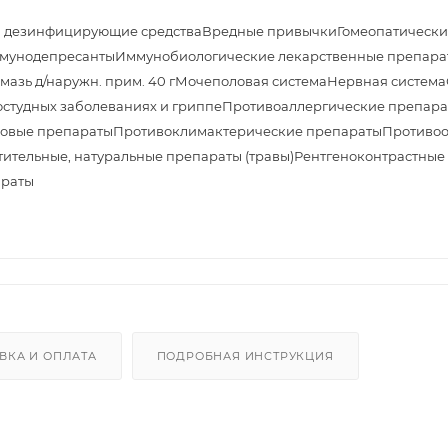
и дезинфицирующие средства
Вредные привычки
Гомеопатически
мунодепресанты
Иммунобиологические лекарственные препара
азь д/наружн. прим. 40 г
Мочеполовая система
Нервная система
студных заболеваниях и гриппе
Противоаллергические препара
овые препараты
Противоклимактерические препараты
Противоо
тительные, натуральные препараты (травы)
Рентгеноконтрастные
араты
ВКА И ОПЛАТА
ПОДРОБНАЯ ИНСТРУКЦИЯ