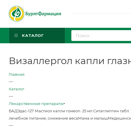
КАТАЛОГ
Визаллергол капли глазн.
Главная
—
Каталог
—
Лекарственные препараты
БАД
Эдас-127 Мастиол капли гомеоп. 25 мл
Ситаглиптин табл. 
лечебное питание, снижение веса
Мама и малыш
Медицинск
—