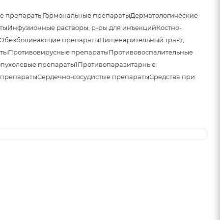
е препараты
Гормональные препараты
Дерматологические
ты
Инфузионные растворы, р-ры для инъекций
Костно-
Обезболивающие препараты
Пищеварительный тракт,
ты
Противовирусные препараты
Противовоспалительные
пухолевые препараты1
Противопаразитарные
 препараты
Сердечно-сосудистые препараты
Средства при