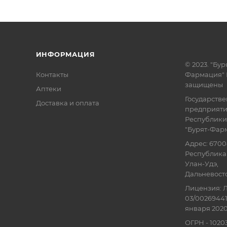
ИНФОРМАЦИЯ
© 2023. "Бур
Контакты
Фармация" 
защищены
Аптеки
Государств
Доставка и оплата
предприят
Республики
"Бурят-Фар
Адрес: 6700
Республика 
Улан-Удэ,
Дальневосточ
Лицензия: Л
03/00269441
января 2020
ОГРН - 102