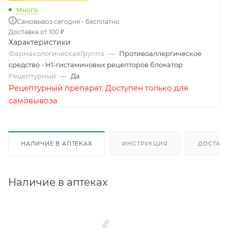
Много
Самовывоз сегодня - бесплатно
Доставка от 100 ₽
Характеристики
ФармакологическаяГруппа
—
Противоаллергическое
средство - H1-гистаминовых рецепторов блокатор
Рецептурный
—
Да
Рецептурный препарат. Доступен только для
самовывоза
НАЛИЧИЕ В АПТЕКАХ
ИНСТРУКЦИЯ
ДОСТАВК
Наличие в аптеках