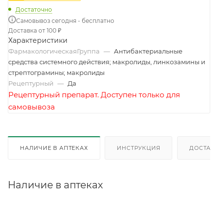
Достаточно
Самовывоз сегодня - бесплатно
Доставка от 100 ₽
Характеристики
ФармакологическаяГруппа
—
Антибактериальные
средства системного действия; макролиды, линкозамины и
стрептограмины; макролиды
Рецептурный
—
Да
Рецептурный препарат. Доступен только для
самовывоза
НАЛИЧИЕ В АПТЕКАХ
ИНСТРУКЦИЯ
ДОСТАВК
Наличие в аптеках