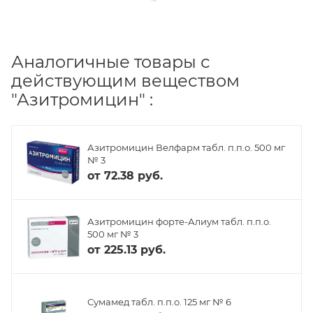
Аналогичные товары с
действующим веществом
"Азитромицин" :
Азитромицин Велфарм табл. п.п.о. 500 мг
№ 3
от
72.38 руб.
Азитромицин форте-Алиум табл. п.п.о.
500 мг № 3
от
225.13 руб.
Сумамед табл. п.п.о. 125 мг № 6