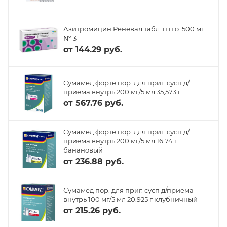
Азитромицин Реневал табл. п.п.о. 500 мг
№ 3
от
144.29 руб.
Сумамед форте пор. для приг. сусп д/
приема внутрь 200 мг/5 мл 35,573 г
от
567.76 руб.
Сумамед форте пор. для приг. сусп д/
приема внутрь 200 мг/5 мл 16.74 г
банановый
от
236.88 руб.
Сумамед пор. для приг. сусп д/приема
внутрь 100 мг/5 мл 20.925 г клубничный
от
215.26 руб.