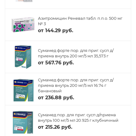
Азитромицин Реневал табл. п.п.о. 500 мг
№ 3
от
144.29 руб.
Сумамед форте пор. для приг. сусп д/
приема внутрь 200 мг/5 мл 35,573 г
от
567.76 руб.
Сумамед форте пор. для приг. сусп д/
приема внутрь 200 мг/5 мл 16.74 г
банановый
от
236.88 руб.
Сумамед пор. для приг. сусп д/приема
внутрь 100 мг/5 мл 20.925 г клубничный
от
215.26 руб.