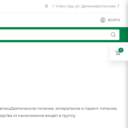
г. Улан-Удэ, ул. Дальневосточная, 7
ВОЙТИ
0
метика
Диетическое питание, энтеральное и парент. питание,
едства от насекомых
не входят в группу