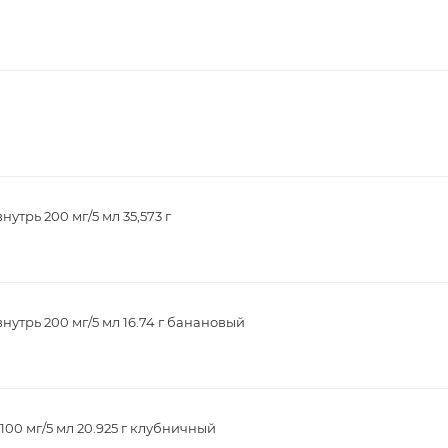
утрь 200 мг/5 мл 35,573 г
нутрь 200 мг/5 мл 16.74 г банановый
100 мг/5 мл 20.925 г клубничный