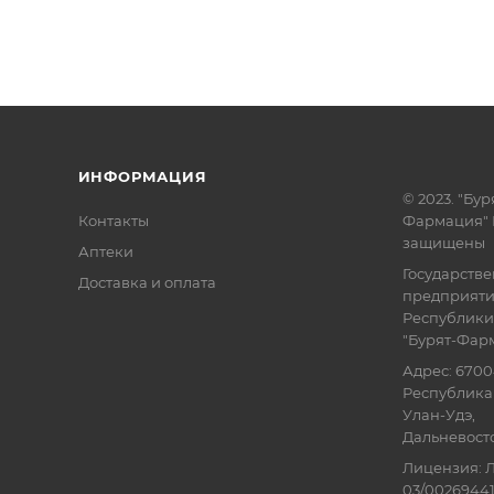
ИНФОРМАЦИЯ
© 2023. "Бур
Контакты
Фармация" 
защищены
Аптеки
Государств
Доставка и оплата
предприят
Республики
"Бурят-Фар
Адрес: 6700
Республика 
Улан-Удэ,
Дальневосточ
Лицензия: Л
03/00269441