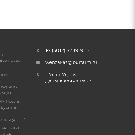
+7 (3012) 37-19-91
ят-
Все права
webzakaz@burfarm.ru
г. Улан-Удэ, ул.
енное
Дальневосточная, 7
ие
 Бурятия
мация"
47, Россия,
Бурятия, г.
ная ул, д. 7
042-01171-
 от 24