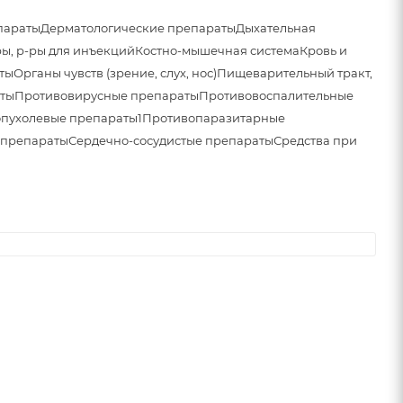
параты
Дерматологические препараты
Дыхательная
ы, р-ры для инъекций
Костно-мышечная система
Кровь и
ты
Органы чувств (зрение, слух, нос)
Пищеварительный тракт,
ты
Противовирусные препараты
Противовоспалительные
пухолевые препараты1
Противопаразитарные
 препараты
Сердечно-сосудистые препараты
Средства при