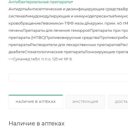
Антибактериальные препараты
Антидоты
Антисептические и дезинфицирующие средства
Вр
система
Иммудомодулирующие и иммунодепресанты
Иммуно
кровобращение
Левомикон-ТФФ мазь д/наружн. прим. 40 г
М
печень
Препараты для лечения геморроя
Препараты при про
препараты (НПВС)
Противовирусные средства
Противогрибк
препараты
Растворители для лекарственных препаратов
Рас
диабете
Стоматологические препараты
Тонизирующие преп
—
Сумамед табл. п.п.о. 125 мг № 6
НАЛИЧИЕ В АПТЕКАХ
ИНСТРУКЦИЯ
ДОСТА
Наличие в аптеках