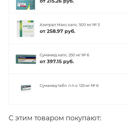
от
215.26 руб.
Азитрал Макс капс. 500 мг № 3
от
258.97 руб.
Сумамед капс. 250 мг № 6
от
397.15 руб.
Сумамед табл. п.п.о. 125 мг № 6
C этим товаром покупают: