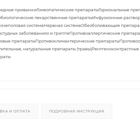
едные привычки
Гомеопатические препараты
Гормональные пре
биологические лекарственные препараты
Инфузионные раствор
очеполовая система
Нервная система
Обезболивающие препара
студных заболеваниях и гриппе
Противоаллергические препара
овые препараты
Противоклимактерические препараты
Противоо
тительные, натуральные препараты (травы)
Рентгеноконтрастные
араты
ВКА И ОПЛАТА
ПОДРОБНАЯ ИНСТРУКЦИЯ