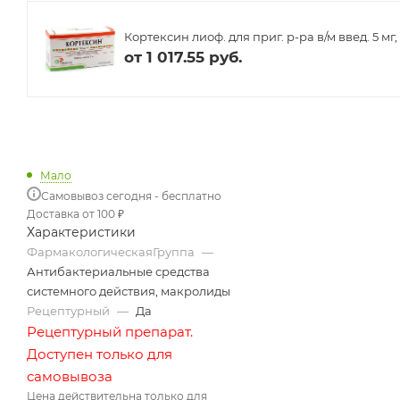
Кортексин лиоф. для приг. р-ра в/м введ. 5 мг, 
от
1 017.55 руб.
Мало
Самовывоз сегодня - бесплатно
Доставка от 100 ₽
Характеристики
ФармакологическаяГруппа
—
Антибактериальные средства
системного действия, макролиды
Рецептурный
—
Да
Рецептурный препарат.
Доступен только для
самовывоза
Цена действительна только для