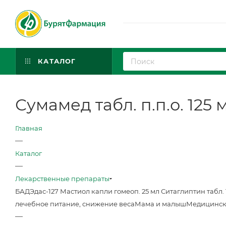
КАТАЛОГ
Сумамед табл. п.п.о. 125 
Главная
—
Каталог
—
Лекарственные препараты
БАД
Эдас-127 Мастиол капли гомеоп. 25 мл
Ситаглиптин табл. 
лечебное питание, снижение веса
Мама и малыш
Медицинск
—