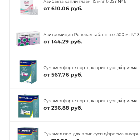
Азибакта капли глазн. 15 мг/г 0.25 г № 6
от
610.06 руб.
Азитромицин Реневал табл. п.п.о. 500 мг № 3
от
144.29 руб.
Сумамед форте пор. для приг. сусп д/приема вн
от
567.76 руб.
Сумамед форте пор. для приг. сусп д/приема в
от
236.88 руб.
Сумамед пор. для приг. сусп д/приема внутрь 