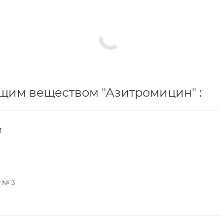
щим веществом "Азитромицин" :
3
г № 3