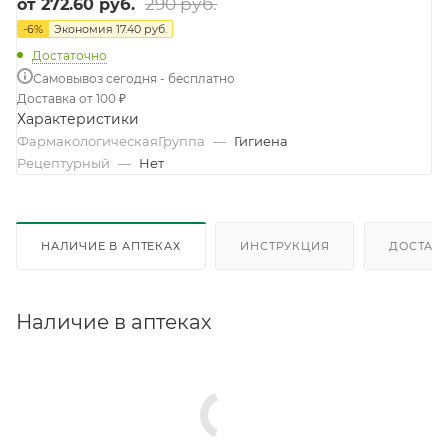
290 руб.
от
272.60 руб.
-
6
%
Экономия
17.40 руб.
Достаточно
Самовывоз сегодня - бесплатно
Доставка от 100 ₽
Характеристики
ФармакологическаяГруппа
—
Гигиена
Рецептурный
—
Нет
НАЛИЧИЕ В АПТЕКАХ
ИНСТРУКЦИЯ
ДОСТАВК
Наличие в аптеках