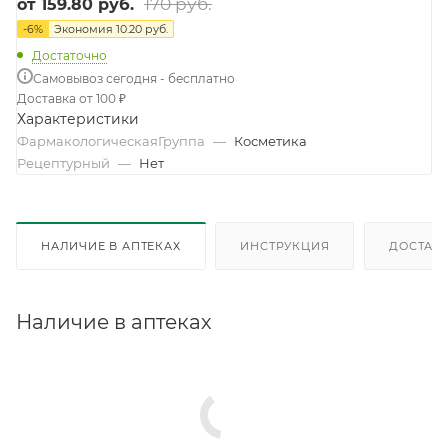
170 руб.
от
159.80 руб.
-
6
%
Экономия
10.20 руб.
Достаточно
Самовывоз сегодня - бесплатно
Доставка от 100 ₽
Характеристики
ФармакологическаяГруппа
—
Косметика
Рецептурный
—
Нет
НАЛИЧИЕ В АПТЕКАХ
ИНСТРУКЦИЯ
ДОСТАВК
Наличие в аптеках