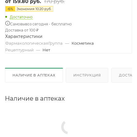
170 руб.
от
159.80 руб.
-
6
%
Экономия
10.20 руб.
Достаточно
Самовывоз сегодня - бесплатно
Доставка от 100 ₽
Характеристики
ФармакологическаяГруппа
—
Косметика
Рецептурный
—
Нет
НАЛИЧИЕ В АПТЕКАХ
ИНСТРУКЦИЯ
ДОСТАВК
Наличие в аптеках