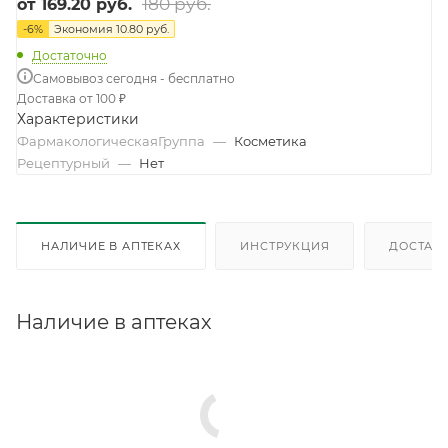
180 руб.
от
169.20 руб.
-
6
%
Экономия
10.80 руб.
Достаточно
Самовывоз сегодня - бесплатно
Доставка от 100 ₽
Характеристики
ФармакологическаяГруппа
—
Косметика
Рецептурный
—
Нет
НАЛИЧИЕ В АПТЕКАХ
ИНСТРУКЦИЯ
ДОСТАВК
Наличие в аптеках