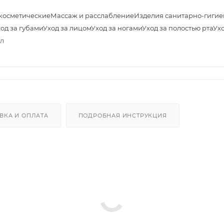
косметические
Массаж и расслабление
Изделия санитарно-гигие
од за губами
Уход за лицом
Уход за ногами
Уход за полостью рта
Ухо
мл
ВКА И ОПЛАТА
ПОДРОБНАЯ ИНСТРУКЦИЯ