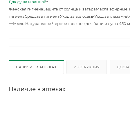
Для душа и ванной
Женская гигиена
Защита от солнца и загара
Масла эфирные, 
гигиена
Средства гигиены
Уход за волосами
Уход за глазами
Ух
—
Мыло Натуральное Черное таежное для бани и душа 450 
НАЛИЧИЕ В АПТЕКАХ
ИНСТРУКЦИЯ
ДОСТА
Наличие в аптеках