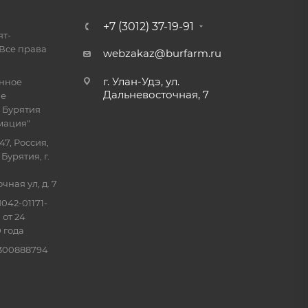
+7 (3012) 37-19-91
ят-
Все права
webzakaz@burfarm.ru
г. Улан-Удэ, ул.
енное
Дальневосточная, 7
ие
 Бурятия
мация"
47, Россия,
Бурятия, г.
ная ул, д. 7
042-01171-
 от 24
 года
0300888794