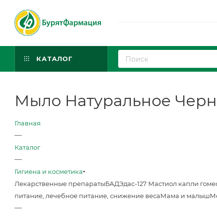
КАТАЛОГ
Мыло Натуральное Черно
Главная
—
Каталог
—
Гигиена и косметика
Лекарственные препараты
БАД
Эдас-127 Мастиол капли гоме
питание, лечебное питание, снижение веса
Мама и малыш
М
—