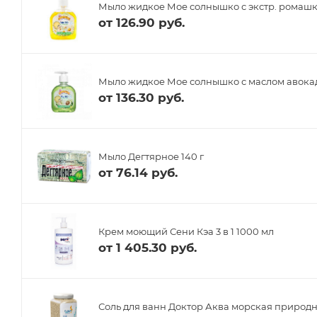
Мыло жидкое Мое солнышко с экстр. ромашк
от
126.90 руб.
Мыло жидкое Мое солнышко с маслом авока
от
136.30 руб.
Мыло Дегтярное 140 г
от
76.14 руб.
Крем моющий Сени Кэа 3 в 1 1000 мл
от
1 405.30 руб.
Соль для ванн Доктор Аква морская природна