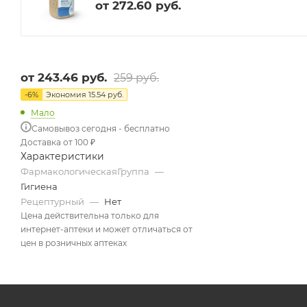
от
272.60 руб.
от
243.46 руб.
259 руб.
-
6
%
Экономия
15.54 руб.
Мало
Самовывоз сегодня - бесплатно
Доставка от 100 ₽
Характеристики
ФармакологическаяГруппа
—
Гигиена
Рецептурный
—
Нет
Цена действительна только для
интернет-аптеки и может отличаться от
цен в розничных аптеках