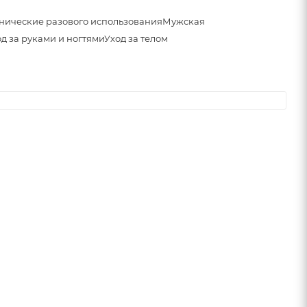
нические разового использования
Мужская
д за руками и ногтями
Уход за телом