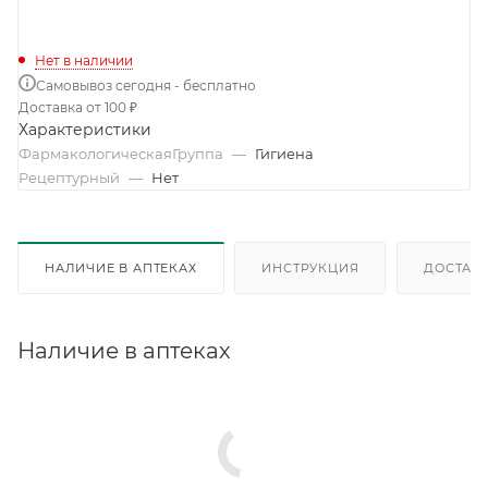
Нет в наличии
Самовывоз сегодня - бесплатно
Доставка от 100 ₽
Характеристики
ФармакологическаяГруппа
—
Гигиена
Рецептурный
—
Нет
НАЛИЧИЕ В АПТЕКАХ
ИНСТРУКЦИЯ
ДОСТАВК
Наличие в аптеках