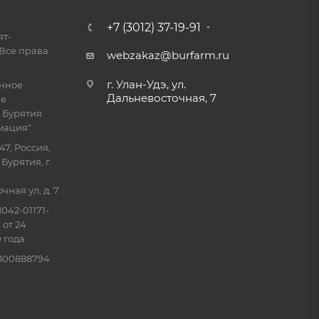
+7 (3012) 37-19-91
ят-
Все права
webzakaz@burfarm.ru
г. Улан-Удэ, ул.
енное
Дальневосточная, 7
ие
 Бурятия
мация"
47, Россия,
Бурятия, г.
ная ул, д. 7
042-01171-
 от 24
 года
0300888794