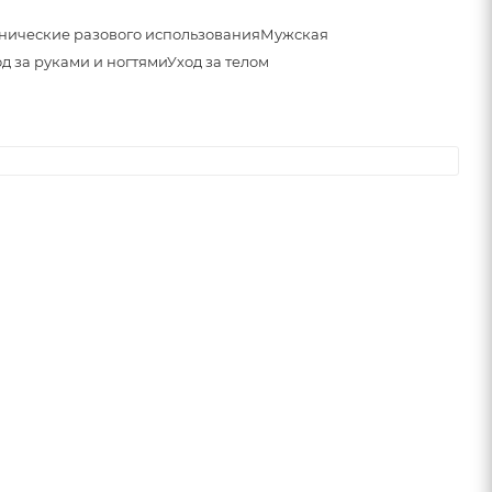
нические разового использования
Мужская
д за руками и ногтями
Уход за телом