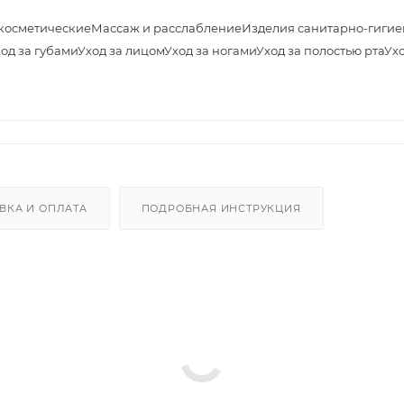
косметические
Массаж и расслабление
Изделия санитарно-гигие
од за губами
Уход за лицом
Уход за ногами
Уход за полостью рта
Ухо
ВКА И ОПЛАТА
ПОДРОБНАЯ ИНСТРУКЦИЯ