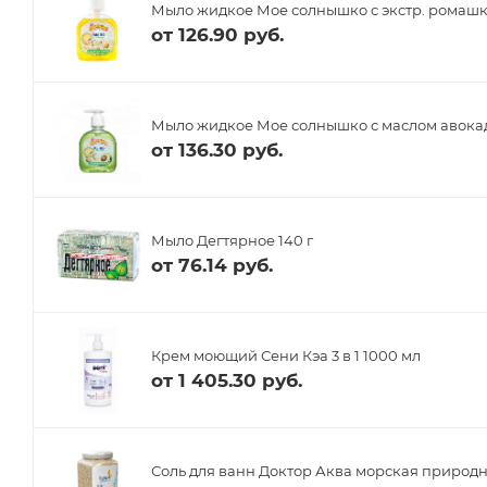
Мыло жидкое Мое солнышко с экстр. ромашк
от
126.90 руб.
Мыло жидкое Мое солнышко с маслом авока
от
136.30 руб.
Мыло Дегтярное 140 г
от
76.14 руб.
Крем моющий Сени Кэа 3 в 1 1000 мл
от
1 405.30 руб.
Соль для ванн Доктор Аква морская природна