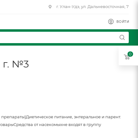
г. Улан-Удэ, ул. Дальневосточная, 7
ВОЙТИ
0
 г. №3
 препараты)
Диетическое питание, энтеральное и парент.
товары
Средства от насекомых
не входят в группу