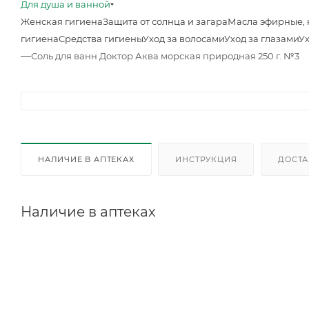
Для душа и ванной
Женская гигиена
Защита от солнца и загара
Масла эфирные, 
гигиена
Средства гигиены
Уход за волосами
Уход за глазами
Ух
—
Соль для ванн Доктор Аква морская природная 250 г. №3
НАЛИЧИЕ В АПТЕКАХ
ИНСТРУКЦИЯ
ДОСТА
Наличие в аптеках