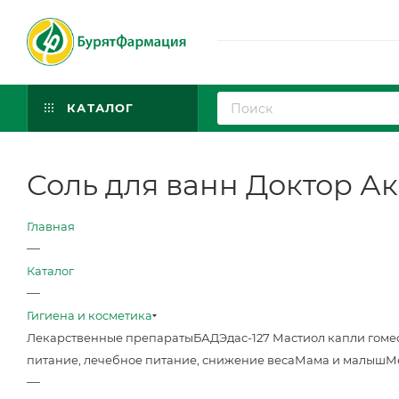
КАТАЛОГ
Соль для ванн Доктор Ак
Главная
—
Каталог
—
Гигиена и косметика
Лекарственные препараты
БАД
Эдас-127 Мастиол капли гоме
питание, лечебное питание, снижение веса
Мама и малыш
М
—