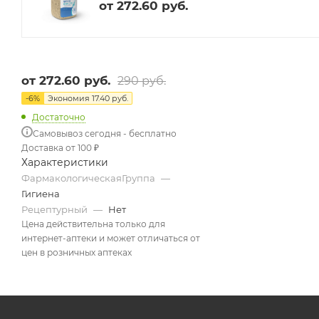
от
272.60 руб.
от
272.60 руб.
290 руб.
-
6
%
Экономия
17.40 руб.
Достаточно
Самовывоз сегодня - бесплатно
Доставка от 100 ₽
Характеристики
ФармакологическаяГруппа
—
Гигиена
Рецептурный
—
Нет
Цена действительна только для
интернет-аптеки и может отличаться от
цен в розничных аптеках