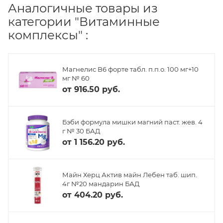
Аналогичные товары из
категории "Витаминные
комплексы" :
Магнелис B6 форте табл. п.п.о. 100 мг+10
мг № 60
от
916.50 руб.
Бэби формула мишки магний паст. жев. 4
г № 30 БАД
от
1 156.20 руб.
Майн Херц Актив майн Лебен таб. шип.
4г №20 мандарин БАД
от
404.20 руб.