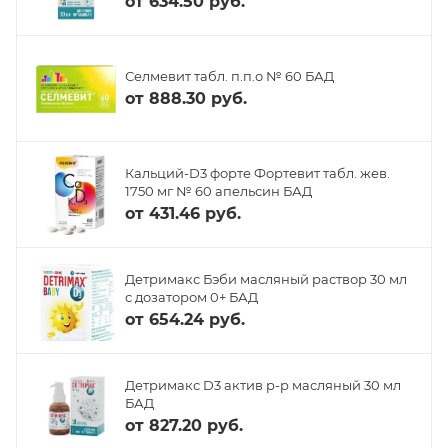
от
634.50 руб.
Селмевит табл. п.п.о № 60 БАД
от
888.30 руб.
Кальций-D3 форте Фортевит табл. жев.
1750 мг № 60 апельсин БАД
от
431.46 руб.
Детримакс Бэби масляный раствор 30 мл
с дозатором 0+ БАД
от
654.24 руб.
Детримакс D3 актив р-р масляный 30 мл
БАД
от
827.20 руб.