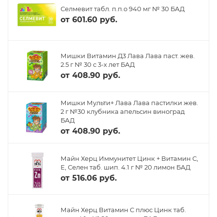
Селмевит табл. п.п.о 940 мг № 30 БАД
от
601.60 руб.
Мишки Витамин Д3 Лава Лава паст. жев.
2.5 г № 30 с 3-х лет БАД
от
408.90 руб.
Мишки Мульти+ Лава Лава пастилки жев.
2 г №30 клубника апельсин виноград
БАД
от
408.90 руб.
Майн Херц Иммунитет Цинк + Витамин С,
Е, Селен таб. шип. 4.1 г № 20 лимон БАД
от
516.06 руб.
Майн Херц Витамин С плюс Цинк таб.