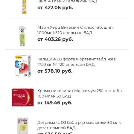
шип. 4.1 г № 20 апельсин БАД
от
422.06 руб.
Майн Херц Витамин С плюс таб. шип.
1000мг №20 апельсин БАД
от
403.26 руб.
Кальций-D3 форте Фортевит табл. жев.
1750 мг № 120 апельсин БАД
от
578.10 руб.
Хрома пиколинат Максимум 250 мкг табл.
100 мг № 50 БАД
от
149.46 руб.
Детримакс D3 Бэби р-р масляный 30 мл с
дозат-помпой БАД