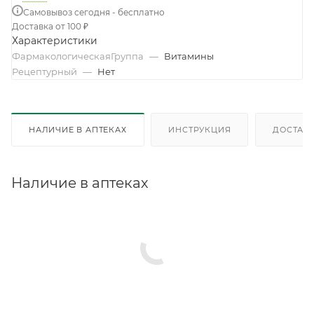
Самовывоз сегодня - бесплатно
Доставка от 100 ₽
Характеристики
ФармакологическаяГруппа
—
Витамины
Рецептурный
—
Нет
НАЛИЧИЕ В АПТЕКАХ
ИНСТРУКЦИЯ
ДОСТАВК
Наличие в аптеках