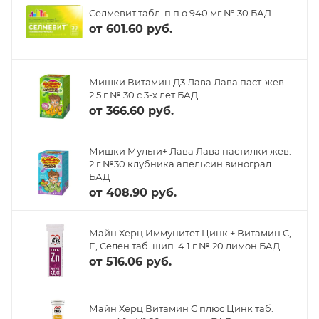
Селмевит табл. п.п.о 940 мг № 30 БАД
от
601.60 руб.
Мишки Витамин Д3 Лава Лава паст. жев.
2.5 г № 30 с 3-х лет БАД
от
366.60 руб.
Мишки Мульти+ Лава Лава пастилки жев.
2 г №30 клубника апельсин виноград
БАД
от
408.90 руб.
Майн Херц Иммунитет Цинк + Витамин С,
Е, Селен таб. шип. 4.1 г № 20 лимон БАД
от
516.06 руб.
Майн Херц Витамин С плюс Цинк таб.