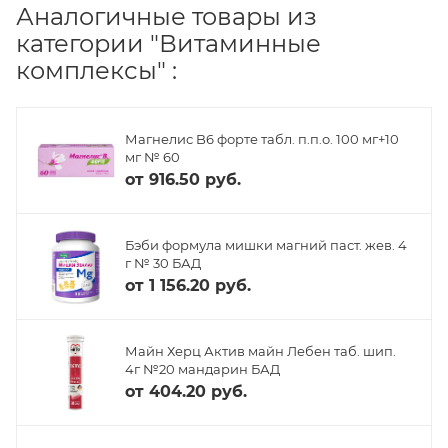
Аналогичные товары из
категории "Витаминные
комплексы" :
Магнелис B6 форте табл. п.п.о. 100 мг+10
мг № 60
от
916.50 руб.
Бэби формула мишки магний паст. жев. 4
г № 30 БАД
от
1 156.20 руб.
Майн Херц Актив майн Лебен таб. шип.
4г №20 мандарин БАД
от
404.20 руб.