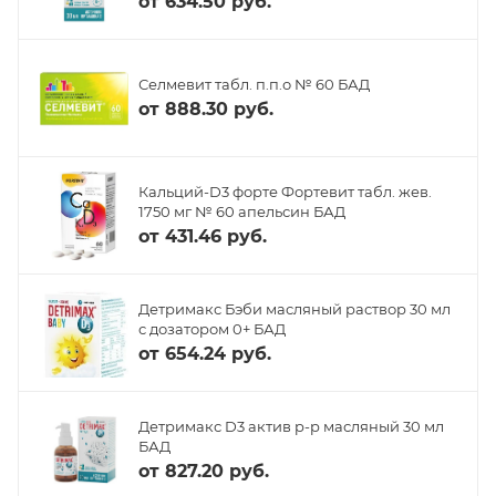
от
634.50 руб.
Селмевит табл. п.п.о № 60 БАД
от
888.30 руб.
Кальций-D3 форте Фортевит табл. жев.
1750 мг № 60 апельсин БАД
от
431.46 руб.
Детримакс Бэби масляный раствор 30 мл
с дозатором 0+ БАД
от
654.24 руб.
Детримакс D3 актив р-р масляный 30 мл
БАД
от
827.20 руб.