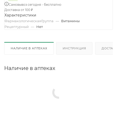
Самовывоз сегодня - бесплатно
Доставка от 100 ₽
Характеристики
ФармакологическаяГруппа
—
Витамины
Рецептурный
—
Нет
НАЛИЧИЕ В АПТЕКАХ
ИНСТРУКЦИЯ
ДОСТАВК
Наличие в аптеках