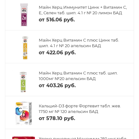
Майн Херц Иммунитет Цинк + Витамин С,
Е, Селен таб. шип. 4.1 г № 20 лимон БАД
от
516.06 руб.
Майн Херц Витамин С плюс Цинк таб.
шип. 4.1 г № 20 апельсин БАД
от
422.06 руб.
Майн Херц Витамин С плюс таб. шип.
1000мг №20 апельсин БАД
от
403.26 руб.
Кальций-D3 форте Фортевит табл. жев.
1750 мг № 120 апельсин БАД
от
578.10 руб.
Хрома пиколинат Максимум 250 мкг табл.