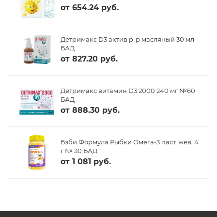
от
654.24 руб.
Детримакс D3 актив р-р масляный 30 мл
БАД
от
827.20 руб.
Детримакс витамин D3 2000 240 мг №60
БАД
от
888.30 руб.
Бэби Формула Рыбки Омега-3 паст. жев. 4
г № 30 БАД
от
1 081 руб.