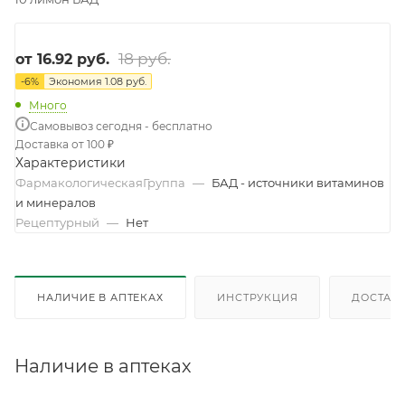
18 руб.
от
16.92 руб.
-
6
%
Экономия
1.08 руб.
Много
Самовывоз сегодня - бесплатно
Доставка от 100 ₽
Характеристики
ФармакологическаяГруппа
—
БАД - источники витаминов
и минералов
Рецептурный
—
Нет
НАЛИЧИЕ В АПТЕКАХ
ИНСТРУКЦИЯ
ДОСТАВК
Наличие в аптеках