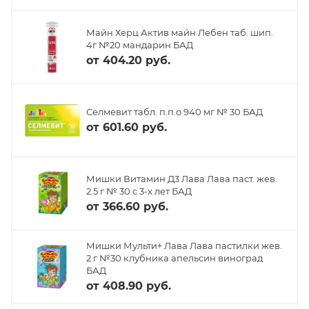
Майн Херц Актив майн Лебен таб. шип.
4г №20 мандарин БАД
от
404.20 руб.
Селмевит табл. п.п.о 940 мг № 30 БАД
от
601.60 руб.
Мишки Витамин Д3 Лава Лава паст. жев.
2.5 г № 30 с 3-х лет БАД
от
366.60 руб.
Мишки Мульти+ Лава Лава пастилки жев.
2 г №30 клубника апельсин виноград
БАД
от
408.90 руб.