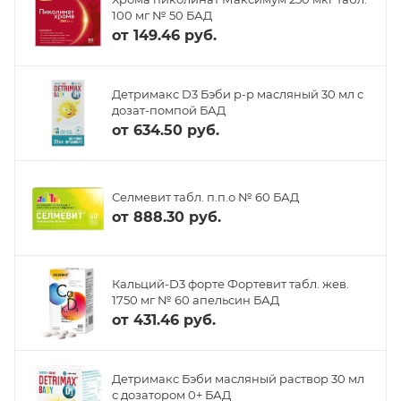
100 мг № 50 БАД
от
149.46 руб.
Детримакс D3 Бэби р-р масляный 30 мл с
дозат-помпой БАД
от
634.50 руб.
Селмевит табл. п.п.о № 60 БАД
от
888.30 руб.
Кальций-D3 форте Фортевит табл. жев.
1750 мг № 60 апельсин БАД
от
431.46 руб.
Детримакс Бэби масляный раствор 30 мл
с дозатором 0+ БАД