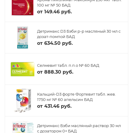
100 мг № 50 БАД
от
149.46 руб.
Детримакс D3 Бэби р-р масляный 30 мл с
дозат-помпой БАД
от
634.50 руб.
Селмевит табл. п.п.о № 60 БАД
от
888.30 руб.
Кальций-D3 форте Фортевит табл. жев.
1750 мг № 60 апельсин БАД
от
431.46 руб.
Детримакс Бэби масляный раствор 30 мл
с дозатором 0+ БАД