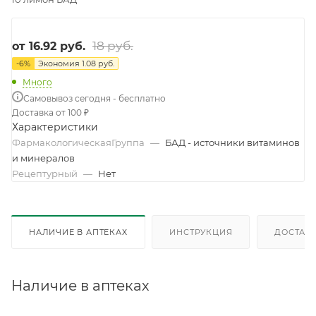
18 руб.
от
16.92 руб.
-
6
%
Экономия
1.08 руб.
Много
Самовывоз сегодня - бесплатно
Доставка от 100 ₽
Характеристики
ФармакологическаяГруппа
—
БАД - источники витаминов
и минералов
Рецептурный
—
Нет
НАЛИЧИЕ В АПТЕКАХ
ИНСТРУКЦИЯ
ДОСТАВК
Наличие в аптеках