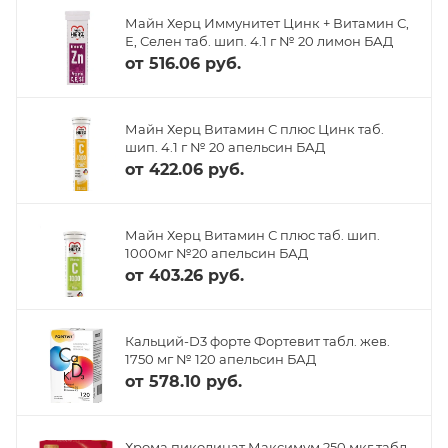
Майн Херц Иммунитет Цинк + Витамин С,
Е, Селен таб. шип. 4.1 г № 20 лимон БАД
от
516.06 руб.
Майн Херц Витамин С плюс Цинк таб.
шип. 4.1 г № 20 апельсин БАД
от
422.06 руб.
Майн Херц Витамин С плюс таб. шип.
1000мг №20 апельсин БАД
от
403.26 руб.
Кальций-D3 форте Фортевит табл. жев.
1750 мг № 120 апельсин БАД
от
578.10 руб.
Хрома пиколинат Максимум 250 мкг табл.