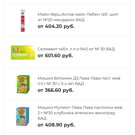
Майн Херц Актив майн Лебен таб. шип.
4г №20 мандарин БАД
от
404.20 руб.
Селмевит табл. п.п.о 940 мг № 30 БАД
от
601.60 руб.
Мишки Витамин Д3 Лава Лава паст. жев.
2.5 г № 30 с 3-х лет БАД
от
366.60 руб.
Мишки Мульти+ Лава Лава пастилки жев.
2 г №30 клубника апельсин виноград
БАД
от
408.90 руб.