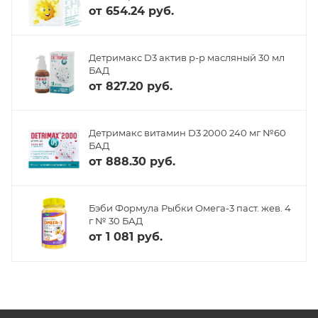
от
654.24 руб.
Детримакс D3 актив р-р масляный 30 мл
БАД
от
827.20 руб.
Детримакс витамин D3 2000 240 мг №60
БАД
от
888.30 руб.
Бэби Формула Рыбки Омега-3 паст. жев. 4
г № 30 БАД
от
1 081 руб.