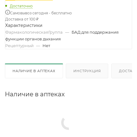
Достаточно
Самовывоз сегодня - бесплатно
Доставка от 100 ₽
Характеристики
ФармакологическаяГруппа
—
БАД для поддержания
функции органов дыхания
Рецептурный
—
Нет
НАЛИЧИЕ В АПТЕКАХ
ИНСТРУКЦИЯ
ДОСТАВК
Наличие в аптеках