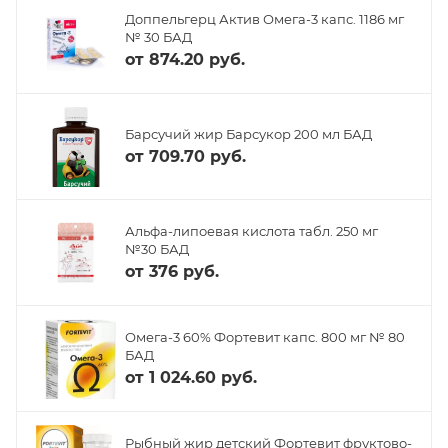
Доппельгерц Актив Омега-3 капс. 1186 мг
№ 30 БАД
от
874.20 руб.
Барсучий жир Барсукор 200 мл БАД
от
709.70 руб.
Альфа-липоевая кислота табл. 250 мг
№30 БАД
от
376 руб.
Омега-3 60% Фортевит капс. 800 мг № 80
БАД
от
1 024.60 руб.
Рыбный жир детский Фортевит фруктово-