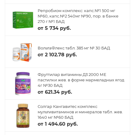
Репробиом комплекс: капс.№1 500 мг
№60, капс.№2 540мг №90, пор. в банке
270 г №1 БАД
от
5 734 руб.
ВольтаФлекс табл. 385 мг № 30 БАД
от
2 102.78 руб.
Фруттилар витамины Д3 2000 МЕ
пастилки жев. в форме мармеладных ягод
4г №30 БАД
от
621.34 руб.
Солгар Кангавитес комплекс
мультивитаминов и минералов табл. жев.
1640 мг №60 БАД
от
1 494.60 руб.