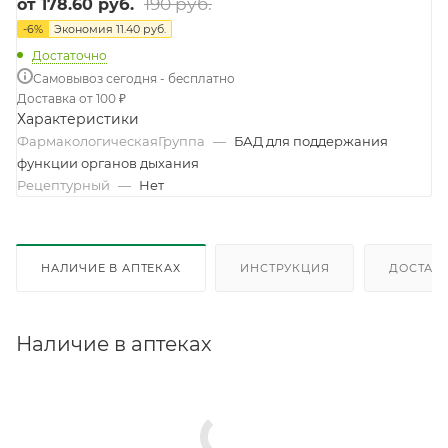
190 руб.
от
178.60 руб.
-
6
%
Экономия
11.40 руб.
Достаточно
Самовывоз сегодня - бесплатно
Доставка от 100 ₽
Характеристики
ФармакологическаяГруппа
—
БАД для поддержания
функции органов дыхания
Рецептурный
—
Нет
НАЛИЧИЕ В АПТЕКАХ
ИНСТРУКЦИЯ
ДОСТАВК
Наличие в аптеках