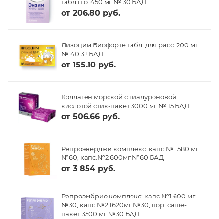
табл.п.о. 450 мг № 30 БАД
от
206.80 руб.
Лизоцим Биофорте табл. для расс. 200 мг
№ 40 3+ БАД
от
155.10 руб.
Коллаген морской с гиалуроновой
кислотой стик-пакет 3000 мг № 15 БАД
от
506.66 руб.
Репроэнерджи комплекс: капс.№1 580 мг
№60, капс.№2 600мг №60 БАД
от
3 854 руб.
Репроэмбрио комплекс: капс.№1 600 мг
№30, капс.№2 1620мг №30, пор. саше-
пакет 3500 мг №30 БАД