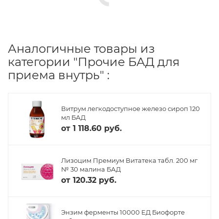
Аналогичные товары из
категории "Прочие БАД для
приема внутрь" :
Витрум легкодоступное железо сироп 120
мл БАД
от
1 118.60 руб.
Лизоцим Премиум Витатека табл. 200 мг
№ 30 малина БАД
от
120.32 руб.
Энзим ферменты 10000 ЕД Биофорте