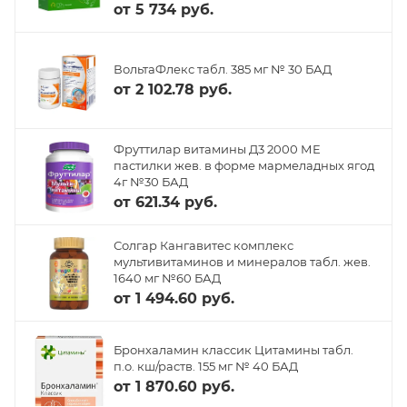
от
5 734 руб.
ВольтаФлекс табл. 385 мг № 30 БАД
от
2 102.78 руб.
Фруттилар витамины Д3 2000 МЕ
пастилки жев. в форме мармеладных ягод
4г №30 БАД
от
621.34 руб.
Солгар Кангавитес комплекс
мультивитаминов и минералов табл. жев.
1640 мг №60 БАД
от
1 494.60 руб.
Бронхаламин классик Цитамины табл.
п.о. кш/раств. 155 мг № 40 БАД
от
1 870.60 руб.