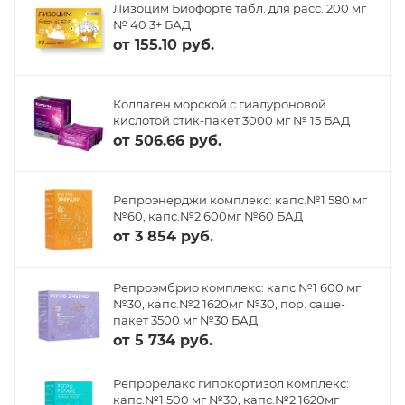
Лизоцим Биофорте табл. для расс. 200 мг
№ 40 3+ БАД
от
155.10 руб.
Коллаген морской с гиалуроновой
кислотой стик-пакет 3000 мг № 15 БАД
от
506.66 руб.
Репроэнерджи комплекс: капс.№1 580 мг
№60, капс.№2 600мг №60 БАД
от
3 854 руб.
Репроэмбрио комплекс: капс.№1 600 мг
№30, капс.№2 1620мг №30, пор. саше-
пакет 3500 мг №30 БАД
от
5 734 руб.
Репрорелакс гипокортизол комплекс:
капс.№1 500 мг №30, капс.№2 1620мг