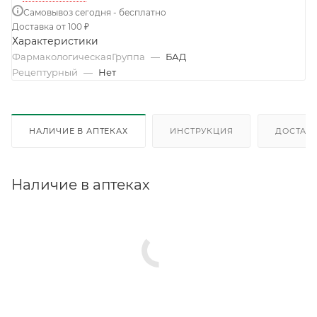
Самовывоз сегодня - бесплатно
Доставка от 100 ₽
Характеристики
ФармакологическаяГруппа
—
БАД
Рецептурный
—
Нет
НАЛИЧИЕ В АПТЕКАХ
ИНСТРУКЦИЯ
ДОСТАВК
Наличие в аптеках