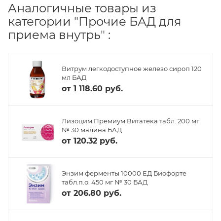
Аналогичные товары из
категории "Прочие БАД для
приема внутрь" :
Витрум легкодоступное железо сироп 120
мл БАД
от
1 118.60 руб.
Лизоцим Премиум Витатека табл. 200 мг
№ 30 малина БАД
от
120.32 руб.
Энзим ферменты 10000 ЕД Биофорте
табл.п.о. 450 мг № 30 БАД
от
206.80 руб.