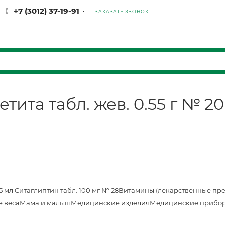
+7 (3012) 37-19-91
ЗАКАЗАТЬ ЗВОНОК
тита табл. жев. 0.55 г № 2
25 мл
Ситаглиптин табл. 100 мг № 28
Витамины (лекарственные пр
е веса
Мама и малыш
Медицинские изделия
Медицинские прибор