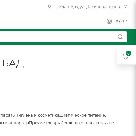
г. Улан-Удэ, ул. Дальневосточная, 7
ВОЙТИ
0
0 БАД
епараты)
Гигиена и косметика
Диетическое питание,
ы и аппараты
Прочие товары
Средства от насекомых
не