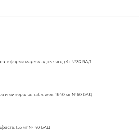
ев. в форме мармеладных ягод 4г №30 БАД
в и минералов табл. жев. 1640 мг №60 БАД
/раств. 155 мг № 40 БАД