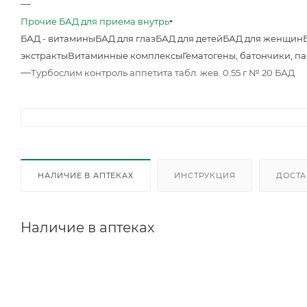
—
Прочие БАД для приема внутрь
БАД - витамины
БАД для глаз
БАД для детей
БАД для женщин
экстракты
Витаминные комплексы
Гематогены, батончики, п
—
Турбослим контроль аппетита табл. жев. 0.55 г № 20 БАД
НАЛИЧИЕ В АПТЕКАХ
ИНСТРУКЦИЯ
ДОСТА
Наличие в аптеках