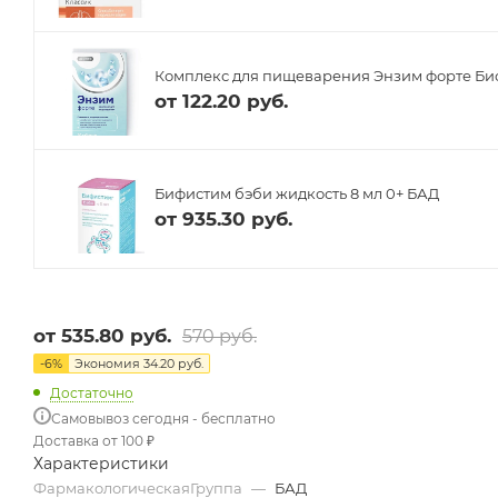
Комплекс для пищеварения Энзим форте Биоф
от
122.20 руб.
Бифистим бэби жидкость 8 мл 0+ БАД
от
935.30 руб.
от
535.80 руб.
570 руб.
-
6
%
Экономия
34.20 руб.
Достаточно
Самовывоз сегодня - бесплатно
Доставка от 100 ₽
Характеристики
ФармакологическаяГруппа
—
БАД