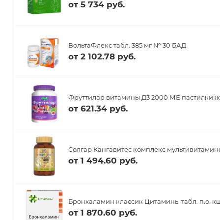
от
5 734 руб.
ВольтаФлекс табл. 385 мг № 30 БАД
от
2 102.78 руб.
Фруттилар витамины Д3 2000 МЕ пастилки ж
от
621.34 руб.
Солгар Кангавитес комплекс мультивитамино
от
1 494.60 руб.
Бронхаламин классик Цитамины табл. п.о. кш
от
1 870.60 руб.