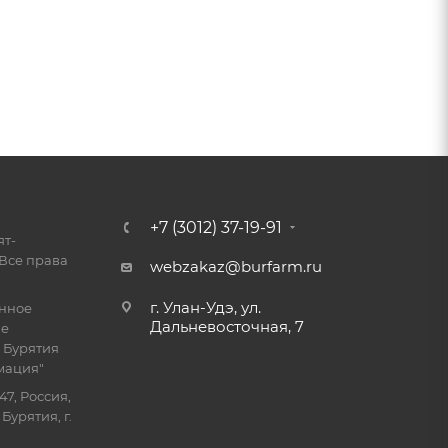
+7 (3012) 37-19-91
ят-
Все права
webzakaz@burfarm.ru
г. Улан-Удэ, ул.
енное
Дальневосточная, 7
ие
 Бурятия
мация"
47, Россия,
Бурятия, г.