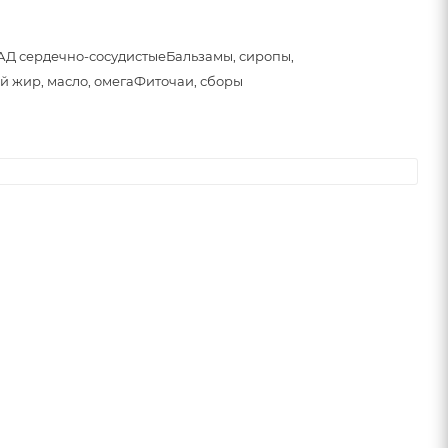
АД сердечно-сосудистые
Бальзамы, сиропы,
й жир, масло, омега
Фиточаи, сборы