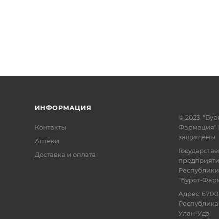
ИНФОРМАЦИЯ
© 2023. "Бур
Контакты
Фармация" 
защищены
Аптеки
Государств
Доставка и оплата
предприят
Республики
"Бурят-Фар
Адрес: 6700
Республика 
Улан-Удэ,