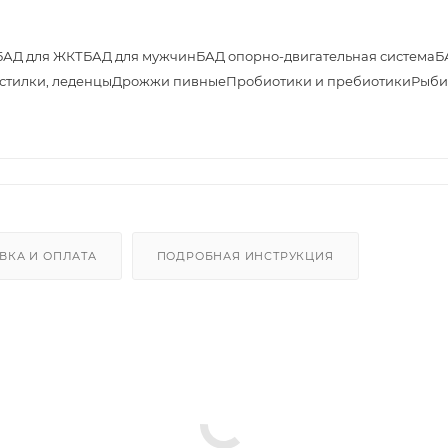
БАД для ЖКТ
БАД для мужчин
БАД опорно-двигательная система
Б
астилки, леденцы
Дрожжи пивные
Пробиотики и пребиотики
Рыби
ВКА И ОПЛАТА
ПОДРОБНАЯ ИНСТРУКЦИЯ