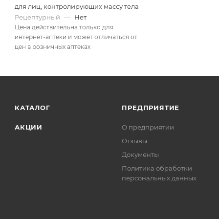
для лиц, контролирующих массу тела
Рецептурный
—
Нет
Цена действительна только для
интернет-аптеки и может отличаться от
цен в розничных аптеках
КАТАЛОГ
ПРЕДПРИЯТИЕ
АКЦИИ
О предприятии
Отзывы
Документы
Политика обработки
персональных данных