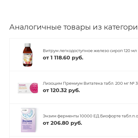
Аналогичные товары из категори
Витрум легкодоступное железо сироп 120 мл
от
1 118.60 руб.
Лизоцим Премиум Витатека табл. 200 мг № 
от
120.32 руб.
Энзим ферменты 10000 ЕД Биофорте табл.п.о
от
206.80 руб.