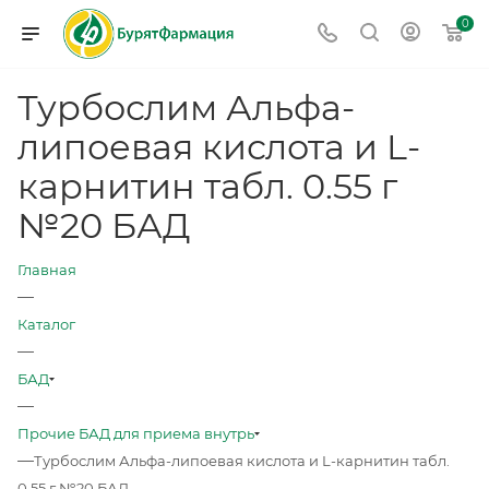
0
Турбослим Альфа-
липоевая кислота и L-
карнитин табл. 0.55 г
№20 БАД
Главная
—
Каталог
—
БАД
—
Прочие БАД для приема внутрь
—
Турбослим Альфа-липоевая кислота и L-карнитин табл.
0.55 г №20 БАД