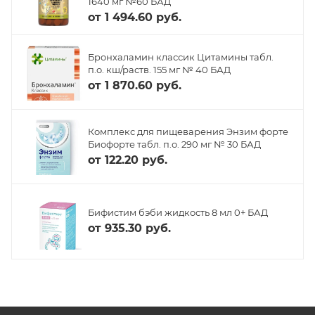
1640 мг №60 БАД
от
1 494.60 руб.
Бронхаламин классик Цитамины табл.
п.о. кш/раств. 155 мг № 40 БАД
от
1 870.60 руб.
Комплекс для пищеварения Энзим форте
Биофорте табл. п.о. 290 мг № 30 БАД
от
122.20 руб.
Бифистим бэби жидкость 8 мл 0+ БАД
от
935.30 руб.