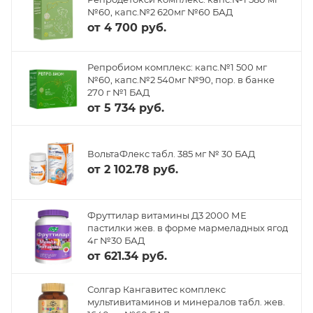
№60, капс.№2 620мг №60 БАД
от
4 700 руб.
Репробиом комплекс: капс.№1 500 мг
№60, капс.№2 540мг №90, пор. в банке
270 г №1 БАД
от
5 734 руб.
ВольтаФлекс табл. 385 мг № 30 БАД
от
2 102.78 руб.
Фруттилар витамины Д3 2000 МЕ
пастилки жев. в форме мармеладных ягод
4г №30 БАД
от
621.34 руб.
Солгар Кангавитес комплекс
мультивитаминов и минералов табл. жев.