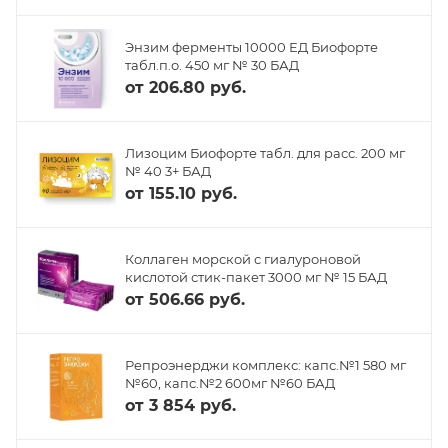
Энзим ферменты 10000 ЕД Биофорте
табл.п.о. 450 мг № 30 БАД
от
206.80 руб.
Лизоцим Биофорте табл. для расс. 200 мг
№ 40 3+ БАД
от
155.10 руб.
Коллаген морской с гиалуроновой
кислотой стик-пакет 3000 мг № 15 БАД
от
506.66 руб.
Репроэнерджи комплекс: капс.№1 580 мг
№60, капс.№2 600мг №60 БАД
от
3 854 руб.