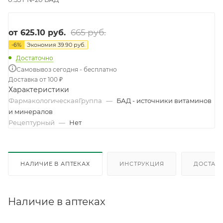
665 руб.
от
625.10 руб.
-
6
%
Экономия
39.90 руб.
Достаточно
Самовывоз сегодня - бесплатно
Доставка от 100 ₽
Характеристики
ФармакологическаяГруппа
—
БАД - источники витаминов
и минералов
Рецептурный
—
Нет
НАЛИЧИЕ В АПТЕКАХ
ИНСТРУКЦИЯ
ДОСТАВК
Наличие в аптеках