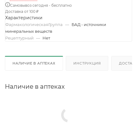
Самовывоз сегодня - бесплатно
Доставка от 100 ₽
Характеристики
ФармакологическаяГруппа
—
БАД - источники
минеральных веществ
Рецептурный
—
Нет
НАЛИЧИЕ В АПТЕКАХ
ИНСТРУКЦИЯ
ДОСТАВК
Наличие в аптеках