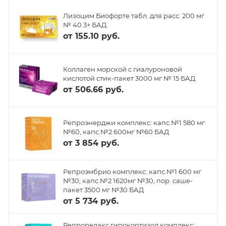
Лизоцим Биофорте табл. для расс. 200 мг
№ 40 3+ БАД
от
155.10 руб.
Коллаген морской с гиалуроновой
кислотой стик-пакет 3000 мг № 15 БАД
от
506.66 руб.
Репроэнерджи комплекс: капс.№1 580 мг
№60, капс.№2 600мг №60 БАД
от
3 854 руб.
Репроэмбрио комплекс: капс.№1 600 мг
№30, капс.№2 1620мг №30, пор. саше-
пакет 3500 мг №30 БАД
от
5 734 руб.
Репрорелакс гипокортизол комплекс: