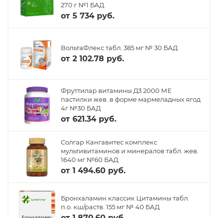
270 г №1 БАД
от
5 734 руб.
ВольтаФлекс табл. 385 мг № 30 БАД
от
2 102.78 руб.
Фруттилар витамины Д3 2000 МЕ
пастилки жев. в форме мармеладных ягод
4г №30 БАД
от
621.34 руб.
Солгар Кангавитес комплекс
мультивитаминов и минералов табл. жев.
1640 мг №60 БАД
от
1 494.60 руб.
Бронхаламин классик Цитамины табл.
п.о. кш/раств. 155 мг № 40 БАД
от
1 870.60 руб.