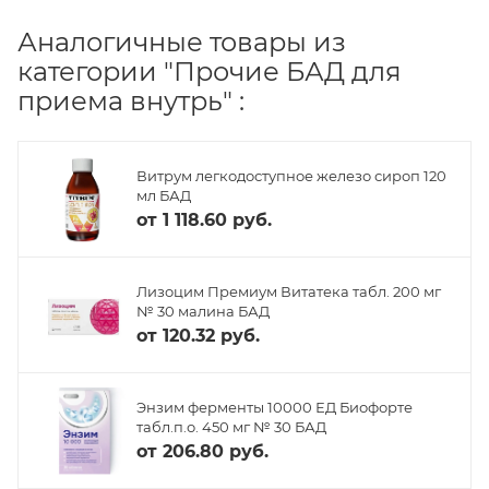
Аналогичные товары из
категории "Прочие БАД для
приема внутрь" :
Витрум легкодоступное железо сироп 120
мл БАД
от
1 118.60 руб.
Лизоцим Премиум Витатека табл. 200 мг
№ 30 малина БАД
от
120.32 руб.
Энзим ферменты 10000 ЕД Биофорте
табл.п.о. 450 мг № 30 БАД
от
206.80 руб.