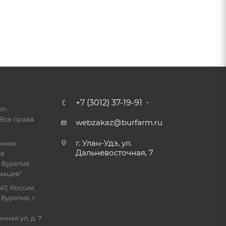
+7 (3012) 37-19-91
ят-
Все права
webzakaz@burfarm.ru
г. Улан-Удэ, ул.
енное
Дальневосточная, 7
ие
 Бурятия
мация"
47, Россия,
Бурятия, г.
ная ул, д. 7