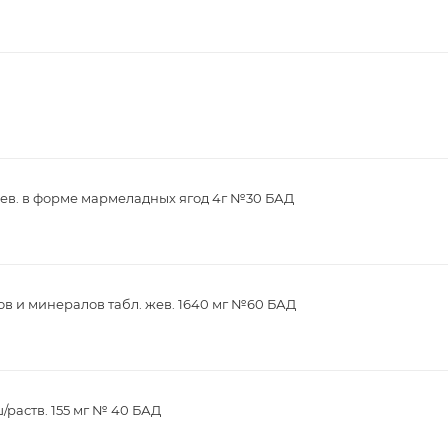
ев. в форме мармеладных ягод 4г №30 БАД
в и минералов табл. жев. 1640 мг №60 БАД
/раств. 155 мг № 40 БАД