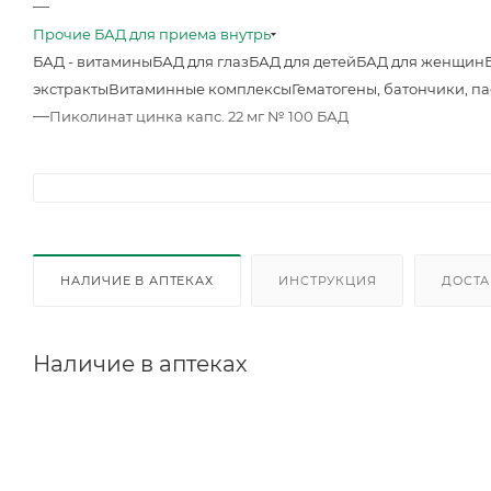
—
Прочие БАД для приема внутрь
БАД - витамины
БАД для глаз
БАД для детей
БАД для женщин
экстракты
Витаминные комплексы
Гематогены, батончики, п
—
Пиколинат цинка капс. 22 мг № 100 БАД
НАЛИЧИЕ В АПТЕКАХ
ИНСТРУКЦИЯ
ДОСТА
Наличие в аптеках