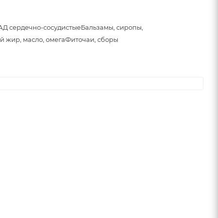
АД сердечно-сосудистые
Бальзамы, сиропы,
й жир, масло, омега
Фиточаи, сборы