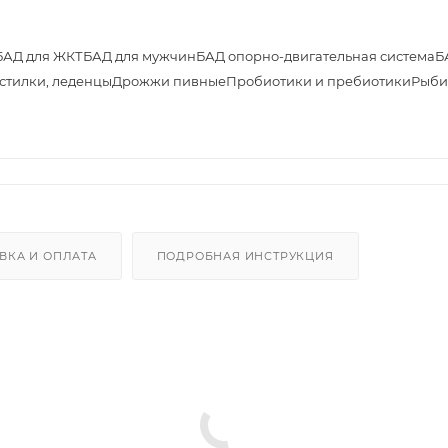
БАД для ЖКТ
БАД для мужчин
БАД опорно-двигательная система
Б
астилки, леденцы
Дрожжи пивные
Пробиотики и пребиотики
Рыби
ВКА И ОПЛАТА
ПОДРОБНАЯ ИНСТРУКЦИЯ