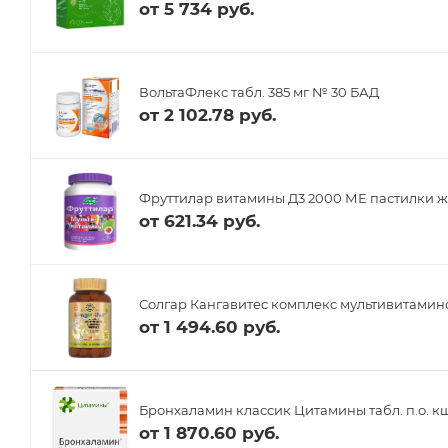
от
5 734 руб.
ВольтаФлекс табл. 385 мг № 30 БАД
от
2 102.78 руб.
Фруттилар витамины Д3 2000 МЕ пастилки ж
от
621.34 руб.
Солгар Кангавитес комплекс мультивитамино
от
1 494.60 руб.
Бронхаламин классик Цитамины табл. п.о. кш
от
1 870.60 руб.