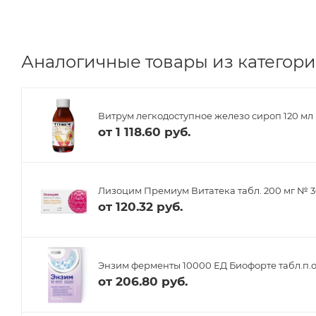
Аналогичные товары из категори
Витрум легкодоступное железо сироп 120 мл
от
1 118.60 руб.
Лизоцим Премиум Витатека табл. 200 мг № 
от
120.32 руб.
Энзим ферменты 10000 ЕД Биофорте табл.п.о
от
206.80 руб.