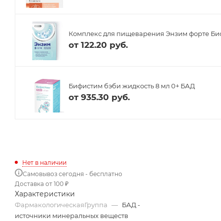
Комплекс для пищеварения Энзим форте Биоф
от
122.20 руб.
Бифистим бэби жидкость 8 мл 0+ БАД
от
935.30 руб.
Нет в наличии
Самовывоз сегодня - бесплатно
Доставка от 100 ₽
Характеристики
ФармакологическаяГруппа
—
БАД -
источники минеральных веществ