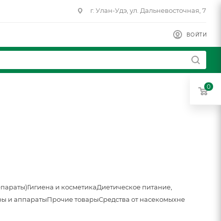
г. Улан-Удэ, ул. Дальневосточная, 7
ВОЙТИ
0
епараты)
Гигиена и косметика
Диетическое питание,
ы и аппараты
Прочие товары
Средства от насекомых
не