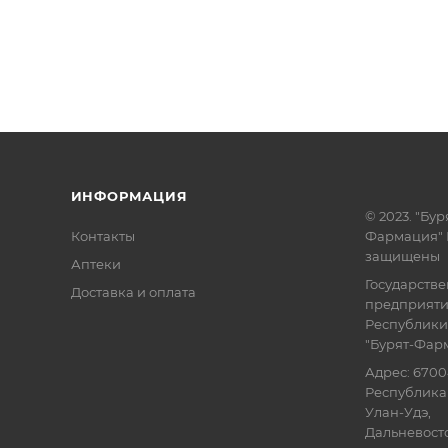
ИНФОРМАЦИЯ
© 2023. "Бур
Контакты
Фармация" 
защищены
Аптеки
Государств
Доставка и оплата
предприят
Республики
"Бурят-Фар
Адрес: 6700
Республика 
Улан-Удэ,
Дальневосточ