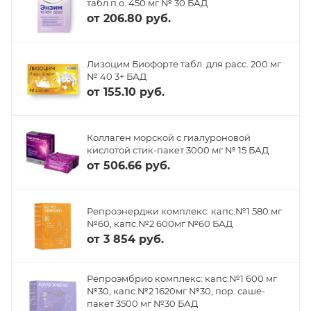
табл.п.о. 450 мг № 30 БАД
от
206.80 руб.
Лизоцим Биофорте табл. для расс. 200 мг
№ 40 3+ БАД
от
155.10 руб.
Коллаген морской с гиалуроновой
кислотой стик-пакет 3000 мг № 15 БАД
от
506.66 руб.
Репроэнерджи комплекс: капс.№1 580 мг
№60, капс.№2 600мг №60 БАД
от
3 854 руб.
Репроэмбрио комплекс: капс.№1 600 мг
№30, капс.№2 1620мг №30, пор. саше-
пакет 3500 мг №30 БАД