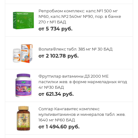
Репробиом комплекс: капс.№1 500 мг
№60, капс.№2 540мг №90, пор. в банке
270 г №1 БАД
от
5 734 руб.
ВольтаФлекс табл. 385 мг № 30 БАД
от
2 102.78 руб.
Фруттилар витамины Д3 2000 МЕ
пастилки жев. в форме мармеладных ягод
4г №30 БАД
от
621.34 руб.
Солгар Кангавитес комплекс
мультивитаминов и минералов табл. жев.
1640 мг №60 БАД
от
1 494.60 руб.