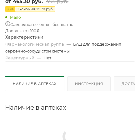
495 руб.
от
465.30 руб.
-
6
%
Экономия
29.70 руб.
Мало
Самовывоз сегодня - бесплатно
Доставка от 100 ₽
Характеристики
ФармакологическаяГруппа
—
БАД для поддержания
сердечно-сосудистой системы
Рецептурный
—
Нет
НАЛИЧИЕ В АПТЕКАХ
ИНСТРУКЦИЯ
ДОСТАВК
Наличие в аптеках