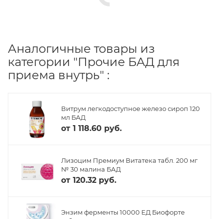
Аналогичные товары из
категории "Прочие БАД для
приема внутрь" :
Витрум легкодоступное железо сироп 120
мл БАД
от
1 118.60 руб.
Лизоцим Премиум Витатека табл. 200 мг
№ 30 малина БАД
от
120.32 руб.
Энзим ферменты 10000 ЕД Биофорте