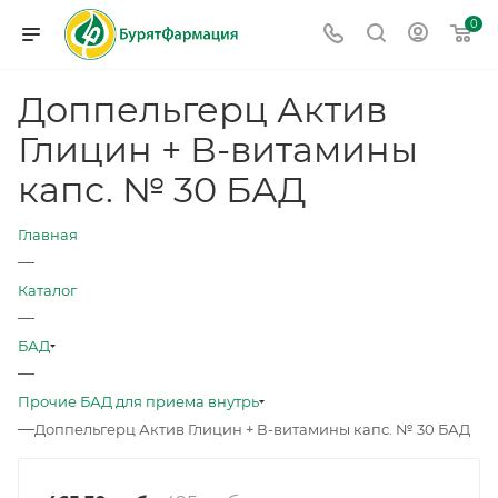
0
Доппельгерц Актив
Глицин + В-витамины
капс. № 30 БАД
Главная
—
Каталог
—
БАД
—
Прочие БАД для приема внутрь
—
Доппельгерц Актив Глицин + В-витамины капс. № 30 БАД