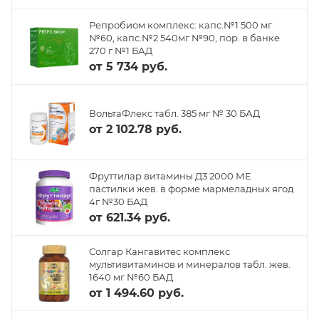
Репробиом комплекс: капс.№1 500 мг
№60, капс.№2 540мг №90, пор. в банке
270 г №1 БАД
от
5 734 руб.
ВольтаФлекс табл. 385 мг № 30 БАД
от
2 102.78 руб.
Фруттилар витамины Д3 2000 МЕ
пастилки жев. в форме мармеладных ягод
4г №30 БАД
от
621.34 руб.
Солгар Кангавитес комплекс
мультивитаминов и минералов табл. жев.
1640 мг №60 БАД
от
1 494.60 руб.