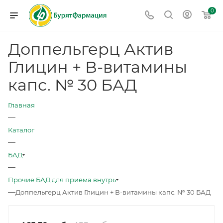
0
Доппельгерц Актив
Глицин + В-витамины
капс. № 30 БАД
Главная
—
Каталог
—
БАД
—
Прочие БАД для приема внутрь
—
Доппельгерц Актив Глицин + В-витамины капс. № 30 БАД