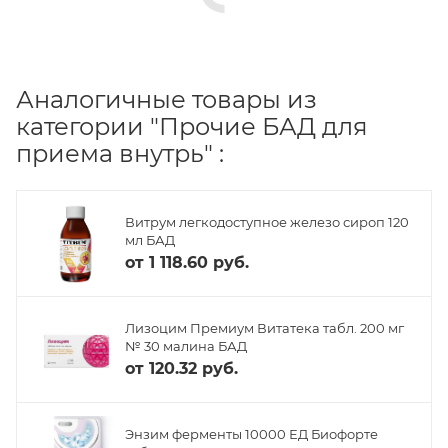
Аналогичные товары из
категории "Прочие БАД для
приема внутрь" :
Витрум легкодоступное железо сироп 120
мл БАД
от
1 118.60 руб.
Лизоцим Премиум Витатека табл. 200 мг
№ 30 малина БАД
от
120.32 руб.
Энзим ферменты 10000 ЕД Биофорте