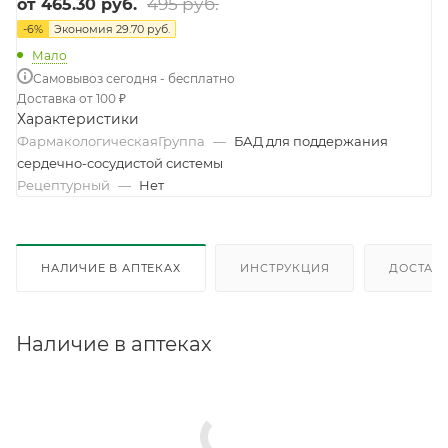
495 руб.
от
465.30 руб.
-
6
%
Экономия
29.70 руб.
Мало
Самовывоз сегодня - бесплатно
Доставка от 100 ₽
Характеристики
ФармакологическаяГруппа
—
БАД для поддержания
сердечно-сосудистой системы
Рецептурный
—
Нет
НАЛИЧИЕ В АПТЕКАХ
ИНСТРУКЦИЯ
ДОСТАВК
Наличие в аптеках