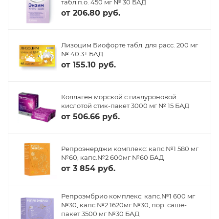
табл.п.о. 450 мг № 30 БАД
от
206.80 руб.
Лизоцим Биофорте табл. для расс. 200 мг
№ 40 3+ БАД
от
155.10 руб.
Коллаген морской с гиалуроновой
кислотой стик-пакет 3000 мг № 15 БАД
от
506.66 руб.
Репроэнерджи комплекс: капс.№1 580 мг
№60, капс.№2 600мг №60 БАД
от
3 854 руб.
Репроэмбрио комплекс: капс.№1 600 мг
№30, капс.№2 1620мг №30, пор. саше-
пакет 3500 мг №30 БАД