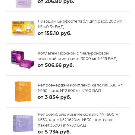
от
206.80 руб.
Лизоцим Биофорте табл. для расс. 200 мг
№ 40 3+ БАД
от
155.10 руб.
Коллаген морской с гиалуроновой
кислотой стик-пакет 3000 мг № 15 БАД
от
506.66 руб.
Репроэнерджи комплекс: капс.№1 580 мг
№60, капс.№2 600мг №60 БАД
от
3 854 руб.
Репроэмбрио комплекс: капс.№1 600 мг
№30, капс.№2 1620мг №30, пор. саше-
пакет 3500 мг №30 БАД
от
5 734 руб.