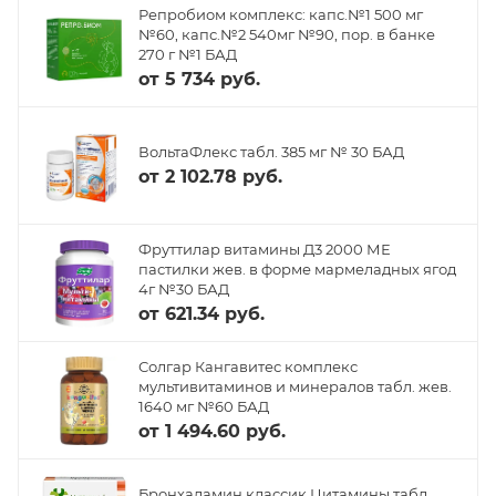
Репробиом комплекс: капс.№1 500 мг
№60, капс.№2 540мг №90, пор. в банке
270 г №1 БАД
от
5 734 руб.
ВольтаФлекс табл. 385 мг № 30 БАД
от
2 102.78 руб.
Фруттилар витамины Д3 2000 МЕ
пастилки жев. в форме мармеладных ягод
4г №30 БАД
от
621.34 руб.
Солгар Кангавитес комплекс
мультивитаминов и минералов табл. жев.
1640 мг №60 БАД
от
1 494.60 руб.
Бронхаламин классик Цитамины табл.