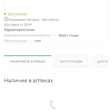
Достаточно
Самовывоз сегодня - бесплатно
Доставка от 100 ₽
Характеристики
ФармакологическаяГруппа
—
БАД к пище
Рецептурный
—
Нет
НАЛИЧИЕ В АПТЕКАХ
ИНСТРУКЦИЯ
ДОСТАВК
Наличие в аптеках