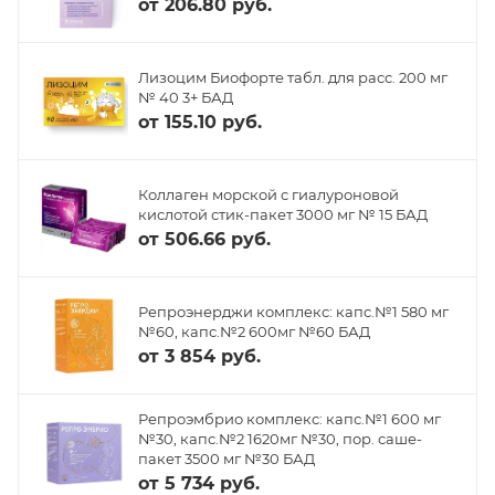
от
206.80 руб.
Лизоцим Биофорте табл. для расс. 200 мг
№ 40 3+ БАД
от
155.10 руб.
Коллаген морской с гиалуроновой
кислотой стик-пакет 3000 мг № 15 БАД
от
506.66 руб.
Репроэнерджи комплекс: капс.№1 580 мг
№60, капс.№2 600мг №60 БАД
от
3 854 руб.
Репроэмбрио комплекс: капс.№1 600 мг
№30, капс.№2 1620мг №30, пор. саше-
пакет 3500 мг №30 БАД
от
5 734 руб.