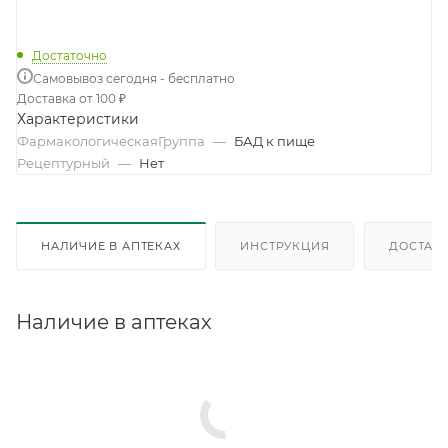
Достаточно
Самовывоз сегодня - бесплатно
Доставка от 100 ₽
Характеристики
ФармакологическаяГруппа
—
БАД к пище
Рецептурный
—
Нет
НАЛИЧИЕ В АПТЕКАХ
ИНСТРУКЦИЯ
ДОСТАВК
Наличие в аптеках