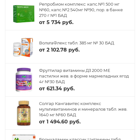
Репробиом комплекс: капс.№1 500 мг
№60, капс.№2 540мг №90, пор. в банке
270 г №1 БАД
от
5 734 руб.
ВольтаФлекс табл. 385 мг № 30 БАД
от
2 102.78 руб.
Фруттилар витамины Д3 2000 МЕ
пастилки жев. в форме мармеладных ягод
4г №30 БАД
от
621.34 руб.
Солгар Кангавитес комплекс
мультивитаминов и минералов табл. жев.
1640 мг №60 БАД
от
1 494.60 руб.
Бронхаламин классик Цитамины табл.