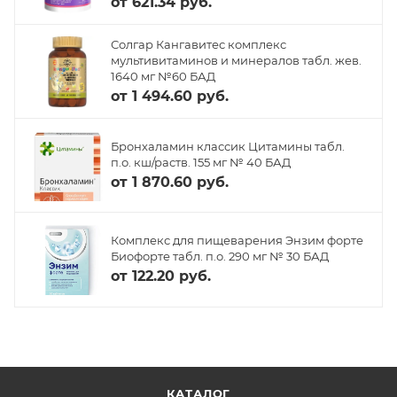
от
621.34 руб.
Солгар Кангавитес комплекс
мультивитаминов и минералов табл. жев.
1640 мг №60 БАД
от
1 494.60 руб.
Бронхаламин классик Цитамины табл.
п.о. кш/раств. 155 мг № 40 БАД
от
1 870.60 руб.
Комплекс для пищеварения Энзим форте
Биофорте табл. п.о. 290 мг № 30 БАД
от
122.20 руб.
КАТАЛОГ