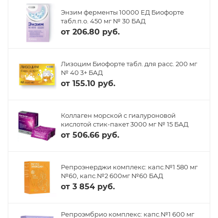
Энзим ферменты 10000 ЕД Биофорте
табл.п.о. 450 мг № 30 БАД
от
206.80 руб.
Лизоцим Биофорте табл. для расс. 200 мг
№ 40 3+ БАД
от
155.10 руб.
Коллаген морской с гиалуроновой
кислотой стик-пакет 3000 мг № 15 БАД
от
506.66 руб.
Репроэнерджи комплекс: капс.№1 580 мг
№60, капс.№2 600мг №60 БАД
от
3 854 руб.
Репроэмбрио комплекс: капс.№1 600 мг