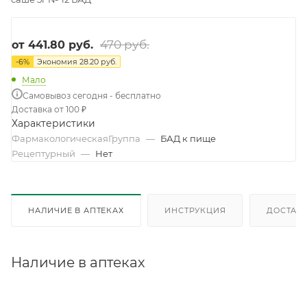
470 руб.
от
441.80 руб.
-
6
%
Экономия
28.20 руб.
Мало
Самовывоз сегодня - бесплатно
Доставка от 100 ₽
Характеристики
ФармакологическаяГруппа
—
БАД к пище
Рецептурный
—
Нет
НАЛИЧИЕ В АПТЕКАХ
ИНСТРУКЦИЯ
ДОСТАВК
Наличие в аптеках