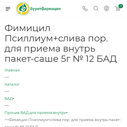
0
Фимицил
Псиллиум+слива пор.
для приема внутрь
пакет-саше 5г № 12 БАД
Главная
—
Каталог
—
БАД
—
Прочие БАД для приема внутрь
—
Фимицил Псиллиум+слива пор. для приема внутрь пакет-
саше 5г № 12 БАД