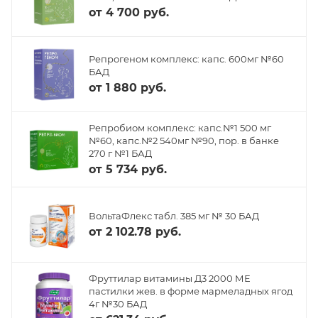
от
4 700 руб.
Репрогеном комплекс: капс. 600мг №60
БАД
от
1 880 руб.
Репробиом комплекс: капс.№1 500 мг
№60, капс.№2 540мг №90, пор. в банке
270 г №1 БАД
от
5 734 руб.
ВольтаФлекс табл. 385 мг № 30 БАД
от
2 102.78 руб.
Фруттилар витамины Д3 2000 МЕ
пастилки жев. в форме мармеладных ягод
4г №30 БАД