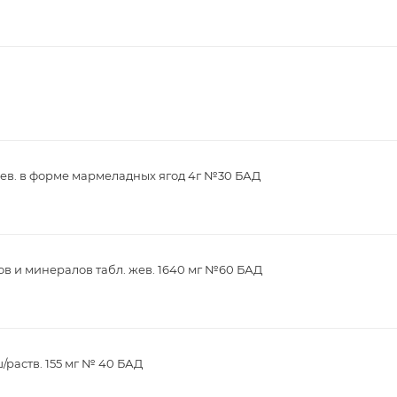
ев. в форме мармеладных ягод 4г №30 БАД
в и минералов табл. жев. 1640 мг №60 БАД
/раств. 155 мг № 40 БАД