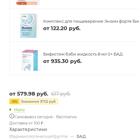
Комплекс для пищеварения Энзим форте Биоф
от
122.20 руб.
Бифистим бэби жидкость 8 мл 0+ БАД
от
935.30 руб.
от
579.98 руб.
617 руб.
-
6
%
Экономия
37.02 руб.
Мало
Самовывоз сегодня - бесплатно
Доставка от 100 ₽
Характеристики
ФармакологическаяГруппа
—
БАД