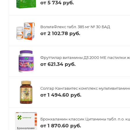
от
5 734 руб.
ВольтаФлекс табл. 385 мг № 30 БАД
от
2 102.78 руб.
Фруттилар витамины Д3 2000 МЕ пастилки ж
от
621.34 руб.
Солгар Кангавитес комплекс мультивитамино
от
1 494.60 руб.
Бронхаламин классик Цитамины табл. п.о. кш
от
1 870.60 руб.