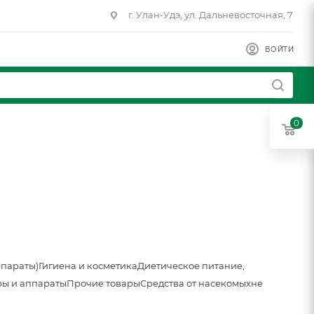
г. Улан-Удэ, ул. Дальневосточная, 7
ВОЙТИ
0
епараты)
Гигиена и косметика
Диетическое питание,
ы и аппараты
Прочие товары
Средства от насекомых
не