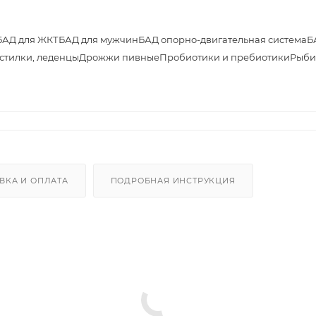
БАД для ЖКТ
БАД для мужчин
БАД опорно-двигательная система
Б
астилки, леденцы
Дрожжи пивные
Пробиотики и пребиотики
Рыби
ВКА И ОПЛАТА
ПОДРОБНАЯ ИНСТРУКЦИЯ