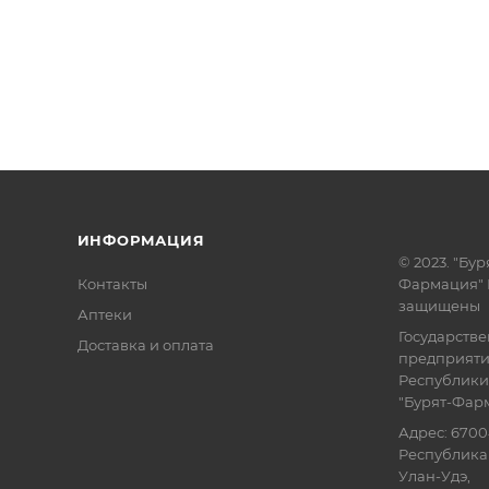
ИНФОРМАЦИЯ
© 2023. "Бур
Контакты
Фармация" 
защищены
Аптеки
Государств
Доставка и оплата
предприят
Республики
"Бурят-Фар
Адрес: 6700
Республика 
Улан-Удэ,