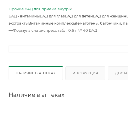
—
Прочие БАД для приема внутрь
БАД - витамины
БАД для глаз
БАД для детей
БАД для женщин
экстракты
Витаминные комплексы
Гематогены, батончики, п
—
Формула сна экспресс табл. 0.6 г № 40 БАД
НАЛИЧИЕ В АПТЕКАХ
ИНСТРУКЦИЯ
ДОСТА
Наличие в аптеках