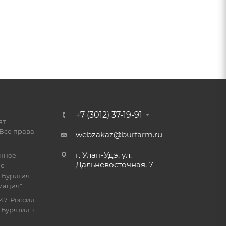
+7 (3012) 37-19-91
ят-
Все права
webzakaz@burfarm.ru
г. Улан-Удэ, ул.
енное
Дальневосточная, 7
ие
 Бурятия
мация"
47, Россия,
Бурятия, г.