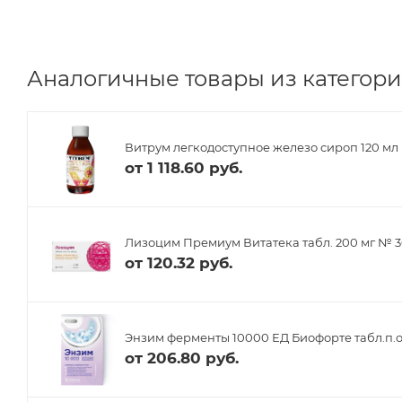
Аналогичные товары из категори
Витрум легкодоступное железо сироп 120 мл
от
1 118.60 руб.
Лизоцим Премиум Витатека табл. 200 мг № 
от
120.32 руб.
Энзим ферменты 10000 ЕД Биофорте табл.п.о
от
206.80 руб.