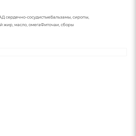
АД сердечно-сосудистые
Бальзамы, сиропы,
й жир, масло, омега
Фиточаи, сборы