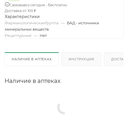
Самовывоз сегодня - бесплатно
Доставка от 100 ₽
Характеристики
ФармакологическаяГруппа
—
БАД - источники
минеральных веществ
Рецептурный
—
Нет
НАЛИЧИЕ В АПТЕКАХ
ИНСТРУКЦИЯ
ДОСТАВК
Наличие в аптеках