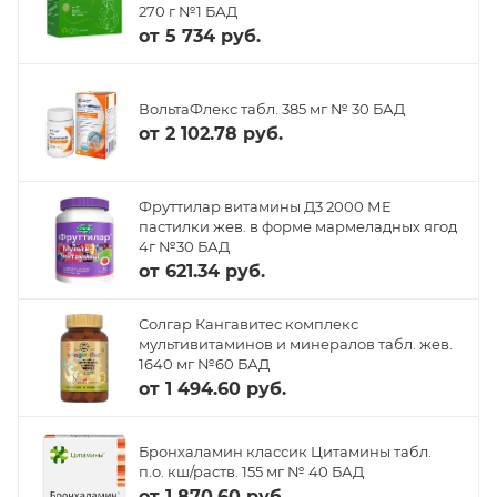
270 г №1 БАД
от
5 734 руб.
ВольтаФлекс табл. 385 мг № 30 БАД
от
2 102.78 руб.
Фруттилар витамины Д3 2000 МЕ
пастилки жев. в форме мармеладных ягод
4г №30 БАД
от
621.34 руб.
Солгар Кангавитес комплекс
мультивитаминов и минералов табл. жев.
1640 мг №60 БАД
от
1 494.60 руб.
Бронхаламин классик Цитамины табл.
п.о. кш/раств. 155 мг № 40 БАД
от
1 870.60 руб.