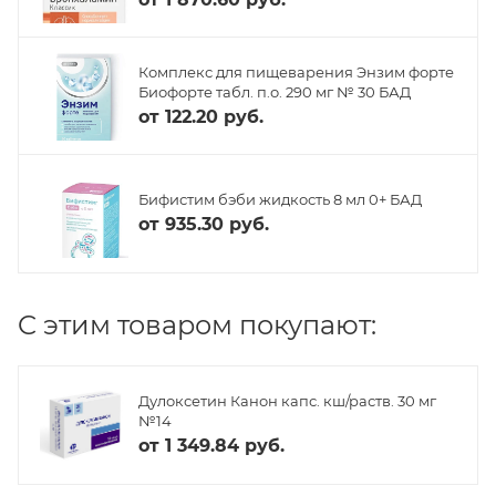
Комплекс для пищеварения Энзим форте
Биофорте табл. п.о. 290 мг № 30 БАД
от
122.20 руб.
Бифистим бэби жидкость 8 мл 0+ БАД
от
935.30 руб.
C этим товаром покупают:
Дулоксетин Канон капс. кш/раств. 30 мг
№14
от
1 349.84 руб.