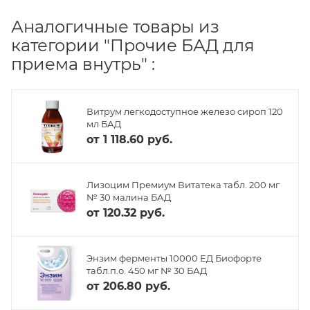
Аналогичные товары из
категории "Прочие БАД для
приема внутрь" :
Витрум легкодоступное железо сироп 120
мл БАД
от
1 118.60 руб.
Лизоцим Премиум Витатека табл. 200 мг
№ 30 малина БАД
от
120.32 руб.
Энзим ферменты 10000 ЕД Биофорте
табл.п.о. 450 мг № 30 БАД
от
206.80 руб.