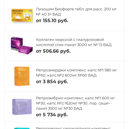
Лизоцим Биофорте табл. для расс. 200 мг
№ 40 3+ БАД
от
155.10 руб.
Коллаген морской с гиалуроновой
кислотой стик-пакет 3000 мг № 15 БАД
от
506.66 руб.
Репроэнерджи комплекс: капс.№1 580 мг
№60, капс.№2 600мг №60 БАД
от
3 854 руб.
Репроэмбрио комплекс: капс.№1 600 мг
№30, капс.№2 1620мг №30, пор. саше-
пакет 3500 мг №30 БАД
от
5 734 руб.
Репрорелакс гипокортизол комплекс: