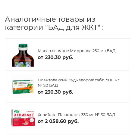
Аналогичные товары из
категории "БАД для ЖКТ" :
Масло льняное Мирролла 250 мл БАД
от
230.30 руб.
Плантолаксин Будь здоров! табл. 500 мг
№ 20 БАД
от
230.30 руб.
Хелибакт Плюс капс. 330 мг № 30 БАД
от
2 058.60 руб.