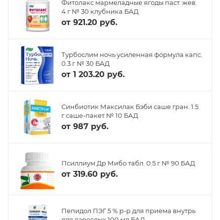
Фитолакс мармеладные ягоды паст. жев.
4 г № 30 клубника БАД
от
921.20 руб.
Турбослим ночь усиленная формула капс.
0.3 г № 30 БАД
от
1 203.20 руб.
Синбиотик Максилак Бэби саше гран. 1.5
г саше-пакет № 10 БАД
от
987 руб.
Псиллиум Др Мибо табл. 0.5 г № 90 БАД
от
319.60 руб.
Пепидол ПЭГ 5 % р-р для приема внутрь
для взрослых 100 мл БАД