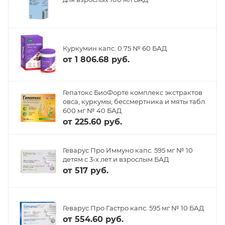
Куркумин капс. 0.75 № 60 БАД
от
1 806.68 руб.
Гепатокс БиоФорте комплекс экстрактов
овса, куркумы, бессмертника и мяты табл.
600 мг № 40 БАД
от
225.60 руб.
Геварус Про Иммуно капс. 595 мг № 10
детям с 3-х лет и взрослым БАД
от
517 руб.
Геварус Про Гастро капс. 595 мг № 10 БАД
от
554.60 руб.