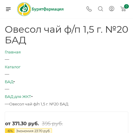
0
Овесол чай ф/п 1,5 г. №20
БАД
Главная
—
Каталог
—
БАД
—
БАД для ЖКТ
—
Овесол чай ф/п 1,5 г. №20 БАД
395 руб.
от
371.30 руб.
-
6
%
Экономия
23.70 руб.