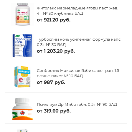
Фитолакс мармеладные ягоды паст. жев.
4 г № 30 клубника БАД
от
921.20 руб.
Турбослим ночь усиленная формула капс.
0.3 г № 30 БАД
от
1 203.20 руб.
Синбиотик Максилак Бэби саше гран. 1.5
г саше-пакет № 10 БАД
от
987 руб.
Псиллиум Др Мибо табл. 0.5 г № 90 БАД
от
319.60 руб.