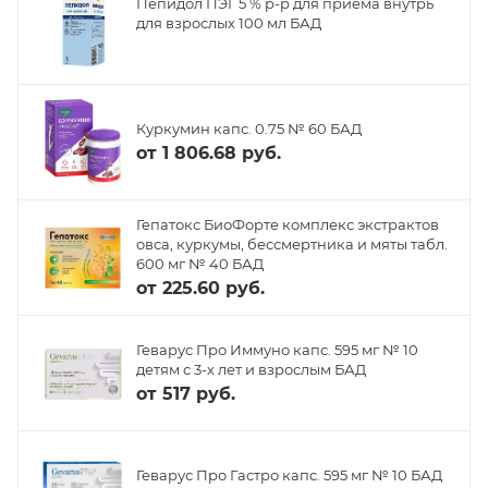
Пепидол ПЭГ 5 % р-р для приема внутрь
для взрослых 100 мл БАД
Куркумин капс. 0.75 № 60 БАД
от
1 806.68 руб.
Гепатокс БиоФорте комплекс экстрактов
овса, куркумы, бессмертника и мяты табл.
600 мг № 40 БАД
от
225.60 руб.
Геварус Про Иммуно капс. 595 мг № 10
детям с 3-х лет и взрослым БАД
от
517 руб.
Геварус Про Гастро капс. 595 мг № 10 БАД