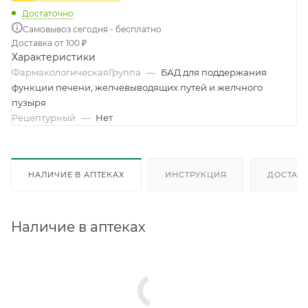
Достаточно
Самовывоз сегодня - бесплатно
Доставка от 100 ₽
Характеристики
ФармакологическаяГруппа
—
БАД для поддержания
функции печени, желчевыводящих путей и желчного
пузыря
Рецептурный
—
Нет
НАЛИЧИЕ В АПТЕКАХ
ИНСТРУКЦИЯ
ДОСТАВК
Наличие в аптеках