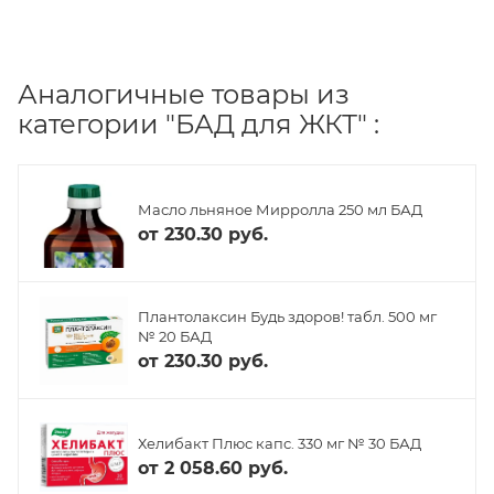
Аналогичные товары из
категории "БАД для ЖКТ" :
Масло льняное Мирролла 250 мл БАД
от
230.30 руб.
Плантолаксин Будь здоров! табл. 500 мг
№ 20 БАД
от
230.30 руб.
Хелибакт Плюс капс. 330 мг № 30 БАД
от
2 058.60 руб.