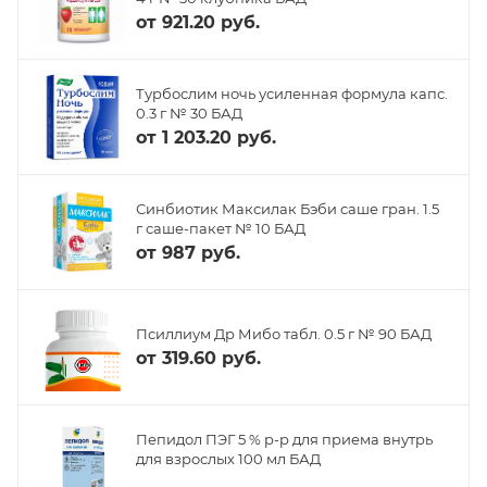
от
921.20 руб.
Турбослим ночь усиленная формула капс.
0.3 г № 30 БАД
от
1 203.20 руб.
Синбиотик Максилак Бэби саше гран. 1.5
г саше-пакет № 10 БАД
от
987 руб.
Псиллиум Др Мибо табл. 0.5 г № 90 БАД
от
319.60 руб.
Пепидол ПЭГ 5 % р-р для приема внутрь
для взрослых 100 мл БАД