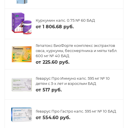
Куркумин капс. 0.75 № 60 БАД
от
1 806.68 руб.
Гепатокс БиоФорте комплекс экстрактов
овса, куркумы, бессмертника и мяты табл.
600 мг № 40 БАД
от
225.60 руб.
Геварус Про Иммуно капс. 595 мг № 10
детям с 3-х лет и взрослым БАД
от
517 руб.
Геварус Про Гастро капс. 595 мг № 10 БАД
от
554.60 руб.