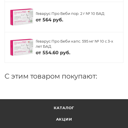
Геварус Про Беби пор. 2 г № 10 БАД
от
564 руб.
Геварус Про Беби капс. 595 мг № 10 с 3-х
лет БАД
от
554.60 руб.
C этим товаром покупают:
КАТАЛОГ
АКЦИИ