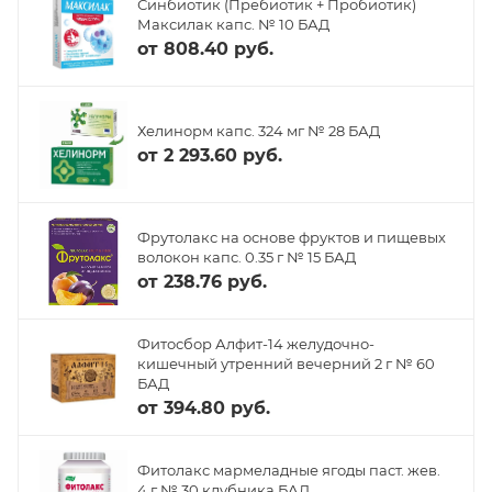
Синбиотик (Пребиотик + Пробиотик)
Максилак капс. № 10 БАД
от
808.40 руб.
Хелинорм капс. 324 мг № 28 БАД
от
2 293.60 руб.
Фрутолакс на основе фруктов и пищевых
волокон капс. 0.35 г № 15 БАД
от
238.76 руб.
Фитосбор Алфит-14 желудочно-
кишечный утренний вечерний 2 г № 60
БАД
от
394.80 руб.
Фитолакс мармеладные ягоды паст. жев.
4 г № 30 клубника БАД