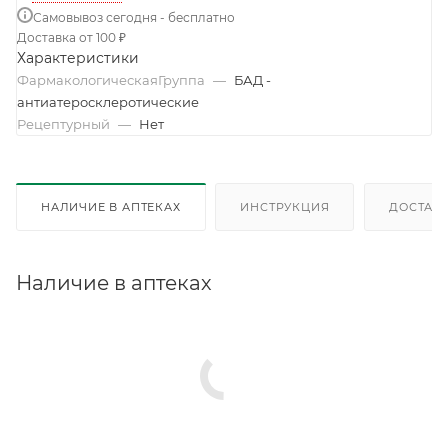
Самовывоз сегодня - бесплатно
Доставка от 100 ₽
Характеристики
ФармакологическаяГруппа
—
БАД -
антиатеросклеротические
Рецептурный
—
Нет
НАЛИЧИЕ В АПТЕКАХ
ИНСТРУКЦИЯ
ДОСТАВК
Наличие в аптеках