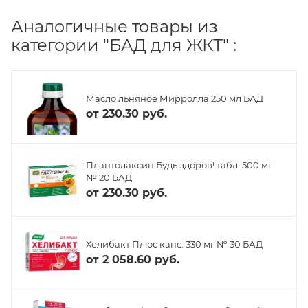
Аналогичные товары из
категории "БАД для ЖКТ" :
Масло льняное Мирролла 250 мл БАД
от
230.30 руб.
Плантолаксин Будь здоров! табл. 500 мг
№ 20 БАД
от
230.30 руб.
Хелибакт Плюс капс. 330 мг № 30 БАД
от
2 058.60 руб.